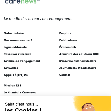
sur:
Le
média
des
Le média
des acteurs
de l'engagement
acteurs
de
Notre histoire
Emplois
l'engagement
Qui sommes-nous ?
Publications
Ligne éditoriale
Évènements
Pourquoi s'inscrire
Annuaire des solutions RSE
Acteurs de l'engagement
S'inscrire aux newsletters
Actualités
Journalistes et rédacteurs
Appels à projets
Contact
Mission RSE
Le kit média Carenews
Groupe AEF
Salut c'est nous...
AEF info
les Cookies !