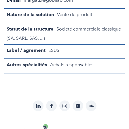
E-mail
margaux@gobilab.com
Nature de la solution
Vente de produit
Statut de la structure
Société commerciale classique
(SA, SARL, SAS, ...)
Label / agrément
ESUS
Autres spécialités
Achats responsables
LinkedIn
Facebook
Instagram
YouTube
Soundcloud
Suivez-
nous
Carenews,