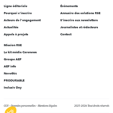
Ligne éditoriale
Évènements
Pourquoi s'inscrire
Annuaire des solutions RSE
Acteurs de l'engagement
S'inscrire aux newsletters
Actualités
Journalistes et rédacteurs
Appels à projets
Contact
Mission RSE
Le kit média Carenews
Groupe AEF
AEF info
Novethic
PRODURABLE
Inclusiv Day
CGV
Données personnelles
Mentions légales
2025-2026 Tout droits réservés