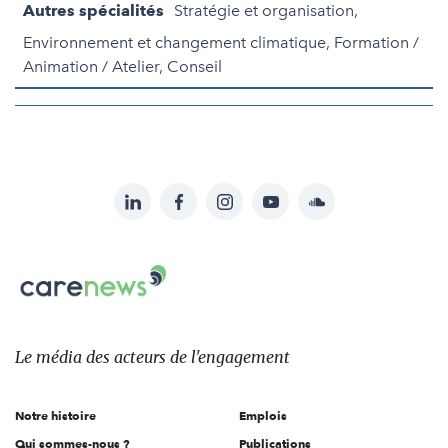
Autres spécialités
Stratégie et organisation,
Environnement et changement climatique, Formation /
Animation / Atelier, Conseil
LinkedIn
Facebook
Instagram
YouTube
Soundcloud
Suivez-
nous
Carenews,
sur:
Le
média
des
Le média
des acteurs
de l'engagement
acteurs
de
Notre histoire
Emplois
l'engagement
Qui sommes-nous ?
Publications