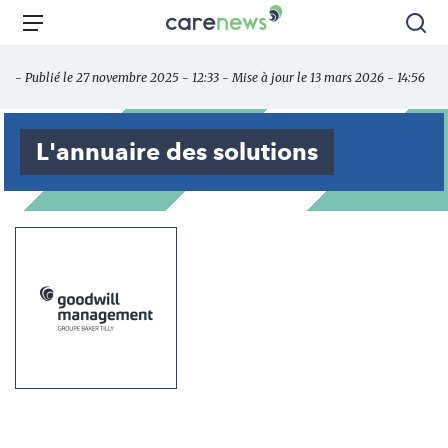
Aller
Carenews,
Menu
Rec
au
Le
contenu
média
- Publié le 27 novembre 2025 - 12:33 - Mise à jour le 13 mars 2026 - 14:56
principal
des
acteurs
de
L'annuaire des solutions
l'engagement