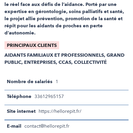
le réel face aux défis de l’aidance. Porté par une
expertise en gérontologie, soins palliatifs et santé,
le projet allie prévention, promotion de la santé et
répit pour les aidants de proches en perte
d’autonomie.
PRINCIPAUX CLIENTS
AIDANTS FAMILIAUX ET PROFESSIONNELS, GRAND
PUBLIC, ENTREPRISES, CCAS, COLLECTIVITÉ
Nombre de salariés
1
Téléphone
33612965157
Site internet
https://hellorepit.fr/
E-mail
contact@hellorepit.fr