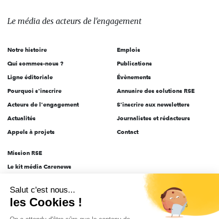
média
des
Le média
des acteurs
de l'engagement
acteurs
de
Notre histoire
Emplois
l'engagement
Qui sommes-nous ?
Publications
Ligne éditoriale
Évènements
Pourquoi s'inscrire
Annuaire des solutions RSE
Acteurs de l'engagement
S'inscrire aux newsletters
Actualités
Journalistes et rédacteurs
Appels à projets
Contact
Mission RSE
Le kit média Carenews
Groupe AEF
Salut c'est nous...
AEF info
les Cookies !
Novethic