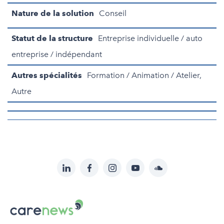
Nature de la solution
Conseil
Statut de la structure
Entreprise individuelle / auto
entreprise / indépendant
Autres spécialités
Formation / Animation / Atelier,
Autre
LinkedIn
Facebook
Instagram
YouTube
Soundcloud
Suivez-
nous
Carenews,
sur:
Le