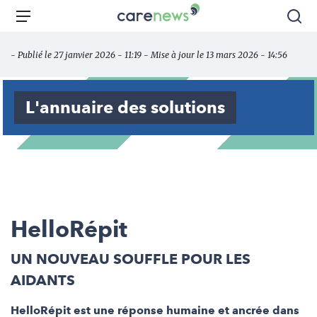
Aller
Carenews,
Menu
Rec
au
Le
contenu
média
- Publié le 27 janvier 2026 - 11:19 - Mise à jour le 13 mars 2026 - 14:56
principal
des
acteurs
de
L'annuaire des solutions
l'engagement
HelloRépit
UN NOUVEAU SOUFFLE POUR LES
AIDANTS
HelloRépit est une réponse humaine et ancrée dans