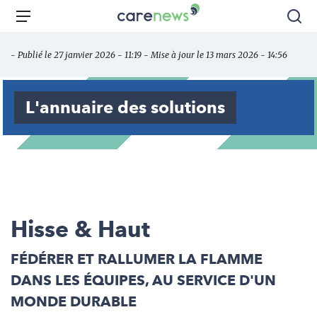
Aller
Carenews,
Menu
Rec
au
Le
contenu
média
- Publié le 27 janvier 2026 - 11:19 - Mise à jour le 13 mars 2026 - 14:56
principal
des
acteurs
de
L'annuaire des solutions
l'engagement
Hisse & Haut
FÉDÉRER ET RALLUMER LA FLAMME
DANS LES ÉQUIPES, AU SERVICE D'UN
MONDE DURABLE