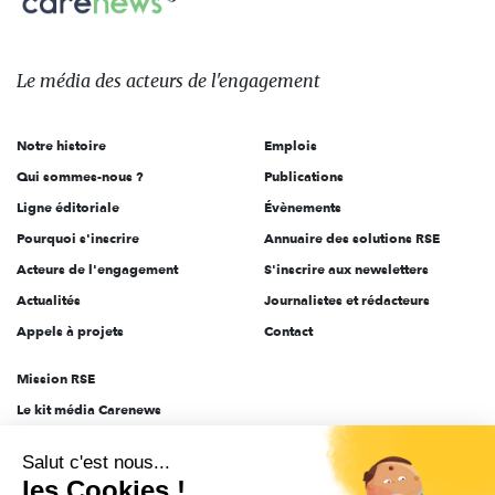
sur:
Le
média
des
Le média
des acteurs
de l'engagement
acteurs
de
Notre histoire
Emplois
l'engagement
Qui sommes-nous ?
Publications
Ligne éditoriale
Évènements
Pourquoi s'inscrire
Annuaire des solutions RSE
Acteurs de l'engagement
S'inscrire aux newsletters
Actualités
Journalistes et rédacteurs
Appels à projets
Contact
Mission RSE
Le kit média Carenews
Groupe AEF
Salut c'est nous...
AEF info
les Cookies !