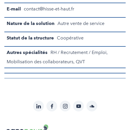
E-mail
contact@hisse-et-haut.fr
Nature de la solution
Autre vente de service
Statut de la structure
Coopérative
Autres spécialités
RH / Recrutement / Emploi,
Mobilisation des collaborateurs, QVT
LinkedIn
Facebook
Instagram
YouTube
Soundcloud
Suivez-
nous
Carenews,