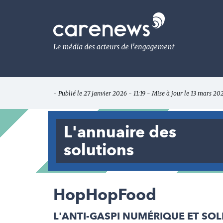
Aller
au
Carenews,
contenu
Le
principal
média
des
acteurs
de
l'engagement
- Publié le 27 janvier 2026 - 11:19 - Mise à jour le 13 mars 20
L'annuaire des
solutions
HopHopFood
L'ANTI-GASPI NUMÉRIQUE ET SOL