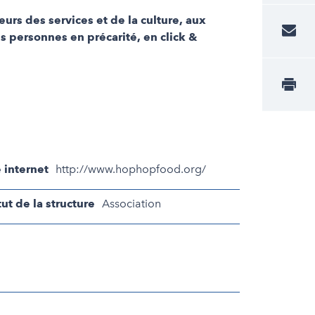
urs des services et de la culture, aux
es personnes en précarité, en click &
e internet
http://www.hophopfood.org/
tut de la structure
Association