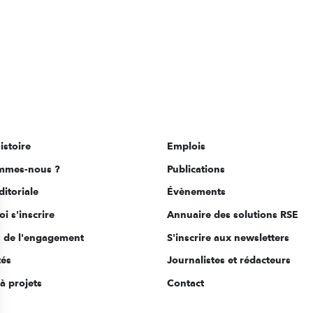
istoire
Emplois
mmes-nous ?
Publications
ditoriale
Évènements
i s'inscrire
Annuaire des solutions RSE
s de l'engagement
S'inscrire aux newsletters
tés
Journalistes et rédacteurs
à projets
Contact