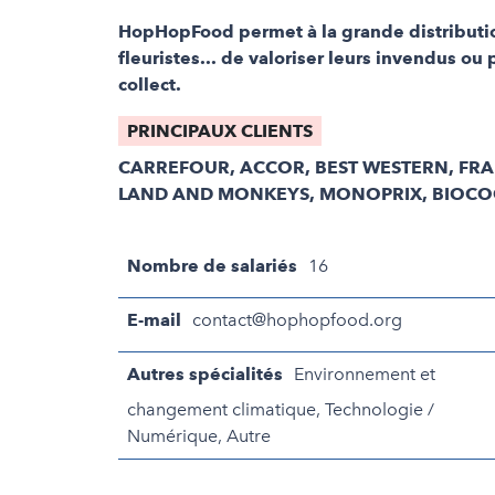
HopHopFood permet à la grande distribution,
fleuristes... de valoriser leurs invendus ou
collect.
PRINCIPAUX CLIENTS
CARREFOUR, ACCOR, BEST WESTERN, FR
LAND AND MONKEYS, MONOPRIX, BIOC
Nombre de salariés
16
E-mail
contact@hophopfood.org
Autres spécialités
Environnement et
changement climatique, Technologie /
Numérique, Autre