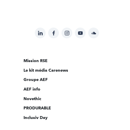
LinkedIn
Facebook
Instagram
YouTube
Soundcloud
Suivez-
nous
sur:
Mission RSE
Le kit média Carenews
Groupe AEF
AEF info
Novethic
PRODURABLE
Inclusiv Day