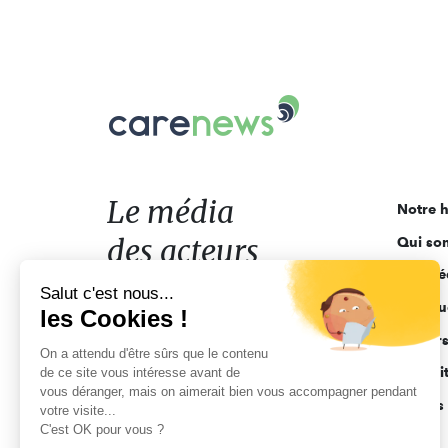
Carenews,
Le
média
des
acteurs
Le média
Notre h
de
des acteurs
Qui so
l'engagement
Ligne é
de l'engagement
Salut c'est nous...
Pourquo
les Cookies !
Acteur
On a attendu d'être sûrs que le contenu
Actuali
de ce site vous intéresse avant de
vous déranger, mais on aimerait bien vous accompagner pendant
Appels 
votre visite...
C'est OK pour vous ?