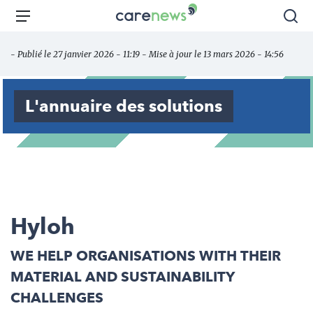
Aller
Carenews,
Menu
Rec
au
Le
contenu
média
- Publié le 27 janvier 2026 - 11:19 - Mise à jour le 13 mars 2026 - 14:56
principal
des
acteurs
de
L'annuaire des solutions
l'engagement
Hyloh
WE HELP ORGANISATIONS WITH THEIR
MATERIAL AND SUSTAINABILITY
CHALLENGES