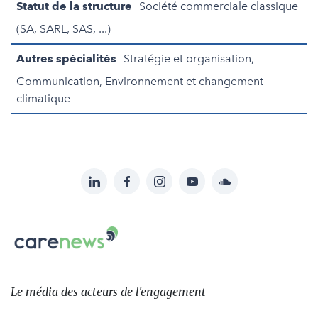
Statut de la structure
Société commerciale classique
(SA, SARL, SAS, ...)
Autres spécialités
Stratégie et organisation,
Communication, Environnement et changement
climatique
LinkedIn
Facebook
Instagram
YouTube
Soundcloud
Suivez-
nous
Carenews,
sur:
Le
média
des
Le média
des acteurs
de l'engagement
acteurs