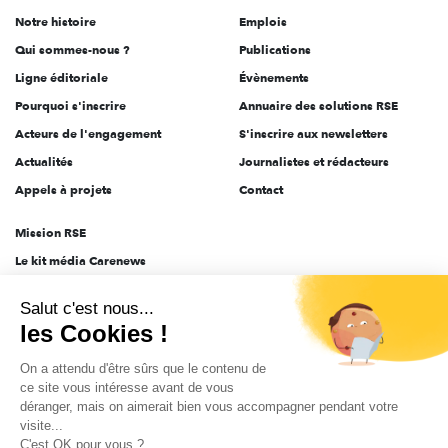
de
Notre histoire
Emplois
l'engagement
Qui sommes-nous ?
Publications
Ligne éditoriale
Évènements
Pourquoi s'inscrire
Annuaire des solutions RSE
Acteurs de l'engagement
S'inscrire aux newsletters
Actualités
Journalistes et rédacteurs
Appels à projets
Contact
Mission RSE
Le kit média Carenews
Groupe AEF
Salut c'est nous...
AEF info
les Cookies !
Novethic
On a attendu d'être sûrs que le contenu de
PRODURABLE
ce site vous intéresse avant de vous
Inclusiv Day
déranger, mais on aimerait bien vous accompagner pendant votre
visite...
C'est OK pour vous ?