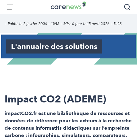
Aller
Carenews,
Menu
Rec
au
Le
contenu
média
- Publié le 2 février 2024 - 17:58 - Mise à jour le 15 avril 2026 - 11:28
principal
des
acteurs
de
L'annuaire des solutions
l'engagement
Impact CO2 (ADEME)
impactCO2.fr est une bibliothèque de ressources et
données de référence pour les acteurs à la recherche
de contenus informatifs didactiques sur l’empreinte
carbone : infographies, simulateurs, comparateurs,