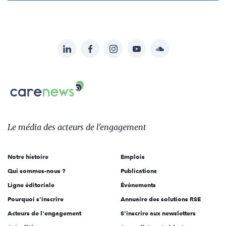
LinkedIn
Facebook
Instagram
YouTube
Soundcloud
Suivez-
nous
Carenews,
sur:
Le
média
des
Le média
des acteurs
de l'engagement
acteurs
de
Notre histoire
Emplois
l'engagement
Qui sommes-nous ?
Publications
Ligne éditoriale
Évènements
Pourquoi s'inscrire
Annuaire des solutions RSE
Acteurs de l'engagement
S'inscrire aux newsletters