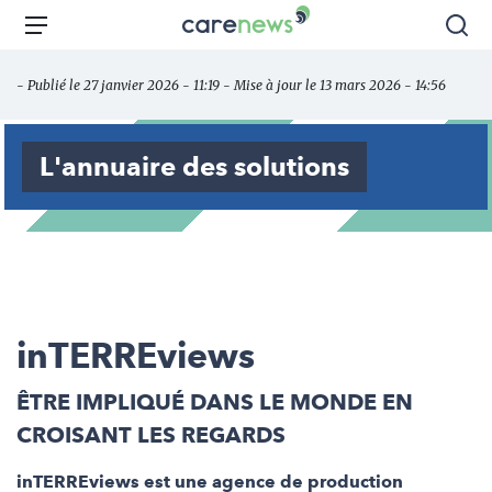
Aller
Carenews,
Menu
Rec
au
Le
contenu
média
- Publié le 27 janvier 2026 - 11:19 - Mise à jour le 13 mars 2026 - 14:56
principal
des
acteurs
de
L'annuaire des solutions
l'engagement
inTERREviews
ÊTRE IMPLIQUÉ DANS LE MONDE EN
CROISANT LES REGARDS
inTERREviews est une agence de production