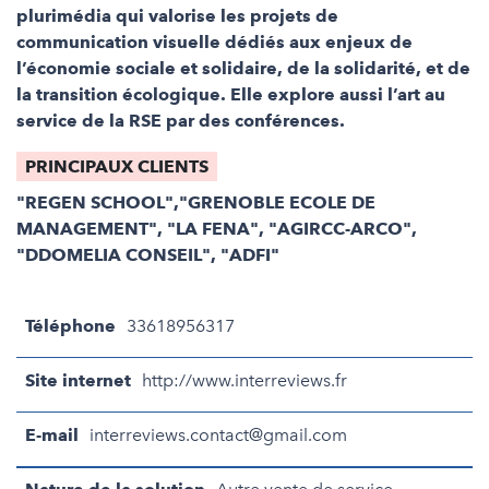
plurimédia qui valorise les projets de
communication visuelle dédiés aux enjeux de
l’économie sociale et solidaire, de la solidarité, et de
la transition écologique. Elle explore aussi l’art au
service de la RSE par des conférences.
PRINCIPAUX CLIENTS
"REGEN SCHOOL","GRENOBLE ECOLE DE
MANAGEMENT", "LA FENA", "AGIRCC-ARCO",
"DDOMELIA CONSEIL", "ADFI"
Téléphone
33618956317
Site internet
http://www.interreviews.fr
E-mail
interreviews.contact@gmail.com