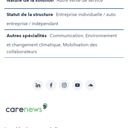
Nature de la solution
Autre vente de service
Statut de la structure
Entreprise individuelle / auto
entreprise / indépendant
Autres spécialités
Communication, Environnement
et changement climatique, Mobilisation des
collaborateurs
LinkedIn
Facebook
Instagram
YouTube
Soundcloud
Suivez-
nous
Carenews,
sur:
Le
média
des