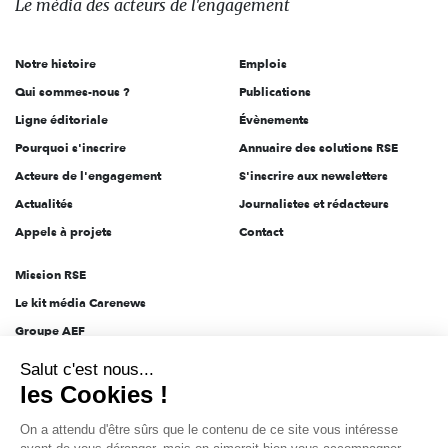
Le média
des acteurs
de l'engagement
acteurs
de
Notre histoire
Emplois
l'engagement
Qui sommes-nous ?
Publications
Ligne éditoriale
Évènements
Pourquoi s'inscrire
Annuaire des solutions RSE
Acteurs de l'engagement
S'inscrire aux newsletters
Actualités
Journalistes et rédacteurs
Appels à projets
Contact
Mission RSE
Le kit média Carenews
Groupe AEF
AEF info
Salut c'est nous...
Novethic
les Cookies !
PRODURABLE
On a attendu d'être sûrs que le contenu de ce site vous intéresse
Inclusiv Day