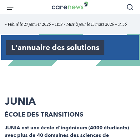
Aller
Carenews,
Menu
Rec
au
Le
contenu
média
- Publié le 27 janvier 2026 - 11:19 - Mise à jour le 13 mars 2026 - 14:56
principal
des
acteurs
de
L'annuaire des solutions
l'engagement
JUNIA
ÉCOLE DES TRANSITIONS
JUNIA est une école d’ingénieurs (4000 étudiants)
avec plus de 40 domaines des sciences de