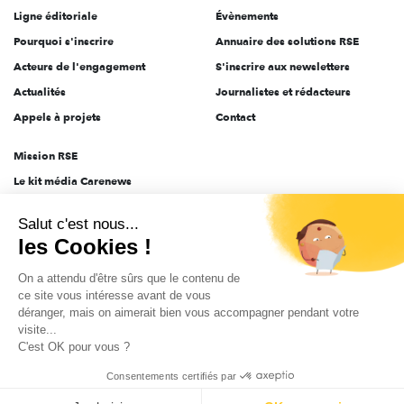
Ligne éditoriale
Évènements
Pourquoi s'inscrire
Annuaire des solutions RSE
Acteurs de l'engagement
S'inscrire aux newsletters
Actualités
Journalistes et rédacteurs
Appels à projets
Contact
Mission RSE
Le kit média Carenews
Groupe AEF
Salut c'est nous...
AEF info
les Cookies !
Novethic
On a attendu d'être sûrs que le contenu de
PRODURABLE
ce site vous intéresse avant de vous
Inclusiv Day
déranger, mais on aimerait bien vous accompagner pendant votre
visite...
C'est OK pour vous ?
CGV
Données personnelles
Mentions légales
2025-2026 Tout droits réservés
Consentements certifiés par