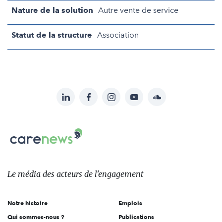
Nature de la solution
Autre vente de service
Statut de la structure
Association
LinkedIn
Facebook
Instagram
YouTube
Soundcloud
Suivez-
nous
Carenews,
sur:
Le
média
des
Le média
des acteurs
de l'engagement
acteurs
de
Notre histoire
Emplois
l'engagement
Qui sommes-nous ?
Publications