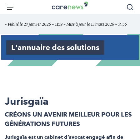
Aller
Carenews,
Menu
Rec
au
Le
contenu
média
- Publié le 27 janvier 2026 - 11:19 - Mise à jour le 13 mars 2026 - 14:56
principal
des
acteurs
de
L'annuaire des solutions
l'engagement
Jurisgaïa
CRÉONS UN AVENIR MEILLEUR POUR LES
GÉNÉRATIONS FUTURES
Jurisgaïa est un cabinet d’avocat engagé afin de