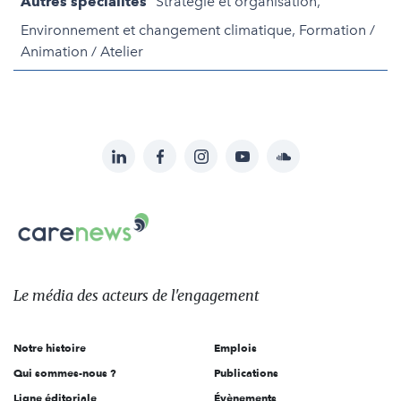
Autres spécialités
Stratégie et organisation,
Environnement et changement climatique, Formation /
Animation / Atelier
LinkedIn
Facebook
Instagram
YouTube
Soundcloud
Suivez-
nous
Carenews,
sur:
Le
média
des
Le média
des acteurs
de l'engagement
acteurs
de
Notre histoire
Emplois
l'engagement
Qui sommes-nous ?
Publications
Ligne éditoriale
Évènements