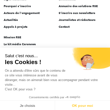
Pourquoi s'inscrire
Annuaire des solutions RSE
Acteurs de l'engagement
S'inscrire aux newsletters
Actualités
Journalistes et rédacteurs
Appels à projets
Contact
Mission RSE
Le kit média Carenews
Groupe AEF
Salut c'est nous...
AEF info
les Cookies !
Novethic
On a attendu d'être sûrs que le contenu de
PRODURABLE
ce site vous intéresse avant de vous
Inclusiv Day
déranger, mais on aimerait bien vous accompagner pendant votre
visite...
C'est OK pour vous ?
CGV
Données personnelles
Mentions légales
2025-2026 Tout droits réservés
Consentements certifiés par
Je choisis
OK pour moi