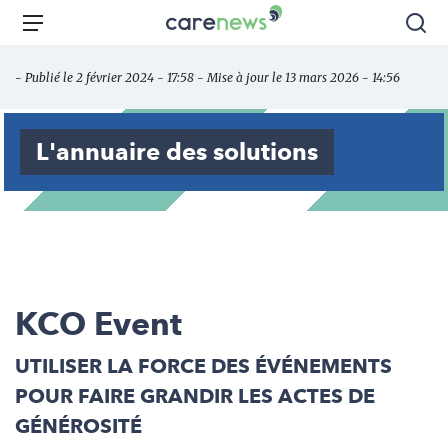
Aller
Carenews,
Menu
Rec
au
Le
contenu
média
- Publié le 2 février 2024 - 17:58 - Mise à jour le 13 mars 2026 - 14:56
principal
des
acteurs
de
L'annuaire des solutions
l'engagement
KCO Event
UTILISER LA FORCE DES ÉVÉNEMENTS
POUR FAIRE GRANDIR LES ACTES DE
GÉNÉROSITÉ