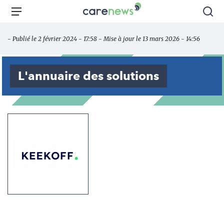
Aller
Carenews,
Menu
Rec
au
Le
contenu
média
- Publié le 2 février 2024 - 17:58 - Mise à jour le 13 mars 2026 - 14:56
principal
des
acteurs
de
L'annuaire des solutions
l'engagement