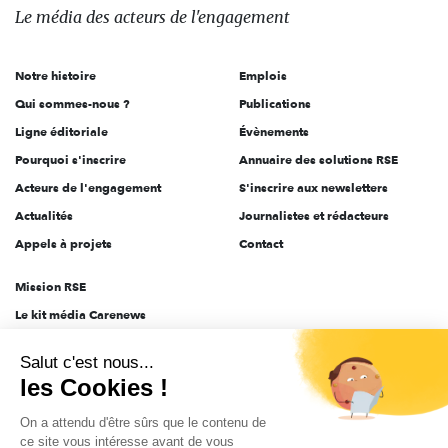
des
Le média
des acteurs
de l'engagement
acteurs
de
Notre histoire
Emplois
l'engagement
Qui sommes-nous ?
Publications
Ligne éditoriale
Évènements
Pourquoi s'inscrire
Annuaire des solutions RSE
Acteurs de l'engagement
S'inscrire aux newsletters
Actualités
Journalistes et rédacteurs
Appels à projets
Contact
Mission RSE
Le kit média Carenews
Groupe AEF
Salut c'est nous...
AEF info
les Cookies !
Novethic
On a attendu d'être sûrs que le contenu de
PRODURABLE
ce site vous intéresse avant de vous