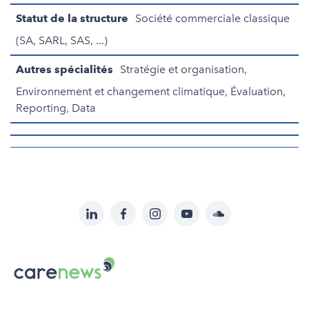
Statut de la structure
Société commerciale classique
(SA, SARL, SAS, ...)
Autres spécialités
Stratégie et organisation,
Environnement et changement climatique, Évaluation,
Reporting, Data
LinkedIn
Facebook
Instagram
YouTube
Soundcloud
Suivez-
nous
Carenews,
sur:
Le
média