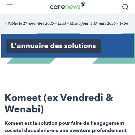
Aller
Carenews,
Menu
Rec
au
Le
contenu
média
- Publié le 27 novembre 2025 - 12:33 - Mise à jour le 13 mars 2026 - 14:56
principal
des
acteurs
de
L'annuaire des solutions
l'engagement
Komeet (ex Vendredi &
Wenabi)
Komeet est la solution pour faire de l’engagement
sociétal des salarié·e·s une aventure profondément