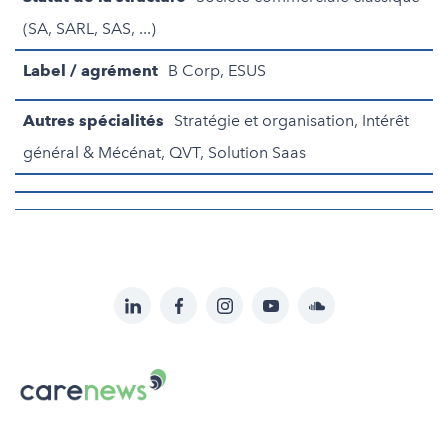
(SA, SARL, SAS, ...)
Label / agrément
B Corp, ESUS
Autres spécialités
Stratégie et organisation, Intérêt
général & Mécénat, QVT, Solution Saas
LinkedIn
Facebook
Instagram
YouTube
Soundcloud
Suivez-
nous
Carenews,
sur:
Le
média