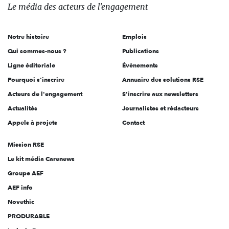
des
Le média
des acteurs
de l'engagement
acteurs
de
Notre histoire
Emplois
l'engagement
Qui sommes-nous ?
Publications
Ligne éditoriale
Évènements
Pourquoi s'inscrire
Annuaire des solutions RSE
Acteurs de l'engagement
S'inscrire aux newsletters
Actualités
Journalistes et rédacteurs
Appels à projets
Contact
Mission RSE
Le kit média Carenews
Groupe AEF
AEF info
Novethic
PRODURABLE