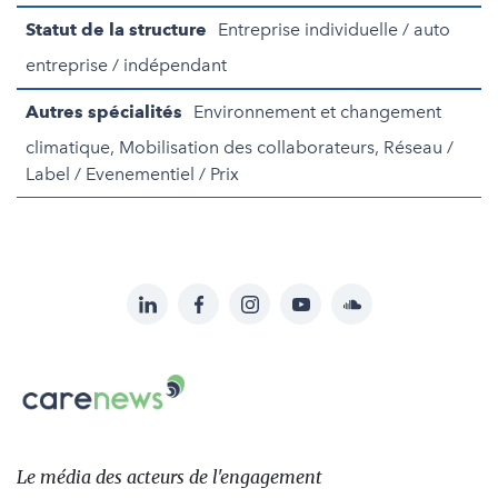
Statut de la structure
Entreprise individuelle / auto
entreprise / indépendant
Autres spécialités
Environnement et changement
climatique, Mobilisation des collaborateurs, Réseau /
Label / Evenementiel / Prix
LinkedIn
Facebook
Instagram
YouTube
Soundcloud
Suivez-
nous
Carenews,
sur:
Le
média
des
Le média
des acteurs
de l'engagement
acteurs