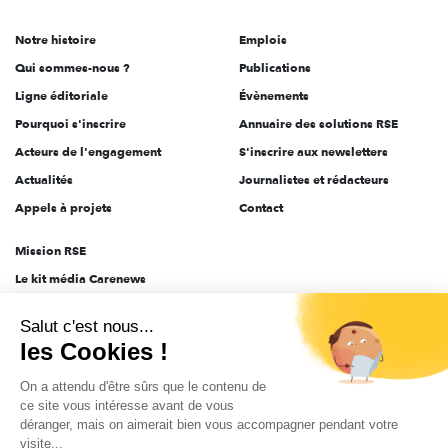
de
Notre histoire
Emplois
l'engagement
Qui sommes-nous ?
Publications
Ligne éditoriale
Évènements
Pourquoi s'inscrire
Annuaire des solutions RSE
Acteurs de l'engagement
S'inscrire aux newsletters
Actualités
Journalistes et rédacteurs
Appels à projets
Contact
Mission RSE
Le kit média Carenews
Groupe AEF
Salut c'est nous...
AEF info
les Cookies !
Novethic
On a attendu d'être sûrs que le contenu de
PRODURABLE
ce site vous intéresse avant de vous
Inclusiv Day
déranger, mais on aimerait bien vous accompagner pendant votre
visite...