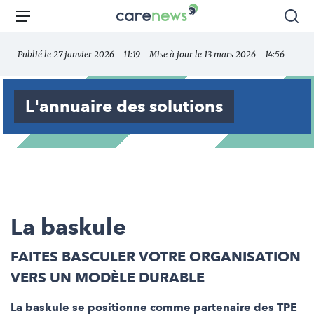
Aller
Carenews,
Menu
Rec
au
Le
contenu
média
- Publié le 27 janvier 2026 - 11:19 - Mise à jour le 13 mars 2026 - 14:56
principal
des
acteurs
de
L'annuaire des solutions
l'engagement
La baskule
FAITES BASCULER VOTRE ORGANISATION
VERS UN MODÈLE DURABLE
La baskule se positionne comme partenaire des TPE