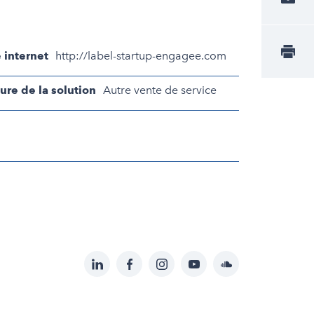
e internet
http://label-startup-engagee.com
ure de la solution
Autre vente de service
LinkedIn
Facebook
Instagram
YouTube
Soundcloud
Suivez-
nous