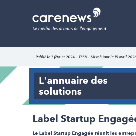
Aller
au
Carenews,
contenu
Le
principal
média
des
acteurs
de
l'engagement
- Publié le 2 février 2024 - 17:58 - Mise à jour le 15 avril 202
L'annuaire des
solutions
Label Startup Engagé
Le Label Startup Engagée réunit les entrepris