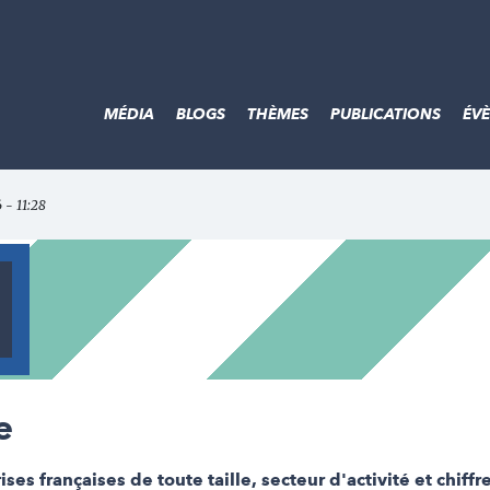
MÉDIA
BLOGS
THÈMES
PUBLICATIONS
ÉV
6 - 11:28
e
es françaises de toute taille, secteur d'activité et chiffr