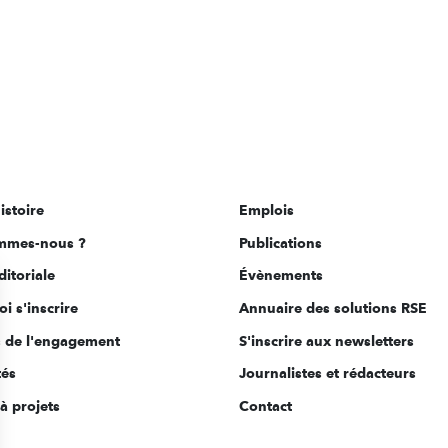
istoire
Emplois
mmes-nous ?
Publications
ditoriale
Évènements
i s'inscrire
Annuaire des solutions RSE
s de l'engagement
S'inscrire aux newsletters
tés
Journalistes et rédacteurs
à projets
Contact