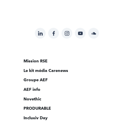
LinkedIn
Facebook
Instagram
YouTube
Soundcloud
Suivez-
nous
sur:
Mission RSE
Le kit média Carenews
Groupe AEF
AEF info
Novethic
PRODURABLE
Inclusiv Day