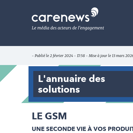
Aller
au
Carenews,
contenu
Le
principal
média
des
acteurs
de
l'engagement
- Publié le 2 février 2024 - 17:58 - Mise à jour le 13 mars 202
L'annuaire des
solutions
LE GSM
UNE SECONDE VIE À VOS PRODUI