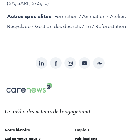
(SA, SARL, SAS, ...)
Autres spécialités
Formation / Animation / Atelier,
Recyclage / Gestion des déchets / Tri / Reforestation
LinkedIn
Facebook
Instagram
YouTube
Soundcloud
Suivez-
nous
Carenews,
sur:
Le
média
des
Le média
des acteurs
de l'engagement
acteurs
de
Notre histoire
Emplois
l'engagement
Qui sommes-nous ?
Publications