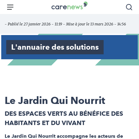
Aller
Carenews,
Menu
Rec
au
Le
contenu
média
- Publié le 27 janvier 2026 - 11:19 - Mise à jour le 13 mars 2026 - 14:56
principal
des
acteurs
de
L'annuaire des solutions
l'engagement
Le Jardin Qui Nourrit
DES ESPACES VERTS AU BÉNÉFICE DES
HABITANTS ET DU VIVANT
Le Jardin Qui Nourrit accompagne les acteurs de