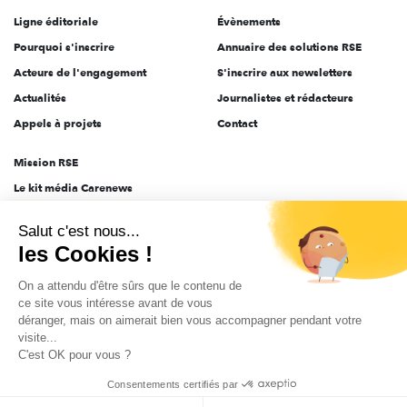
Ligne éditoriale
Évènements
Pourquoi s'inscrire
Annuaire des solutions RSE
Acteurs de l'engagement
S'inscrire aux newsletters
Actualités
Journalistes et rédacteurs
Appels à projets
Contact
Mission RSE
Le kit média Carenews
Groupe AEF
Salut c'est nous...
AEF info
les Cookies !
Novethic
On a attendu d'être sûrs que le contenu de
PRODURABLE
ce site vous intéresse avant de vous
Inclusiv Day
déranger, mais on aimerait bien vous accompagner pendant votre
visite...
C'est OK pour vous ?
CGV
Données personnelles
Mentions légales
2025-2026 Tout droits réservés
Consentements certifiés par