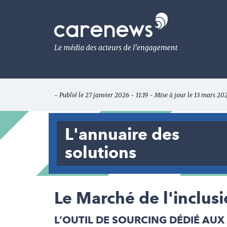
Aller
au
Carenews,
contenu
Le
principal
média
des
acteurs
de
l'engagement
- Publié le 27 janvier 2026 - 11:19 - Mise à jour le 13 mars 20
L'annuaire des
solutions
Le Marché de l'inclus
L’OUTIL DE SOURCING DÉDIÉ AUX