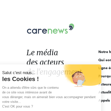
Carenews,
Le
média
des
acteurs
Le média
Notre h
de
des acteurs
Qui so
l'engagement
Ligne é
de l'engagement
Salut c'est nous...
Pourquo
les Cookies !
Acteur
On a attendu d'être sûrs que le contenu
Actuali
de ce site vous intéresse avant de
vous déranger, mais on aimerait bien vous accompagner pendant
Appels 
votre visite...
C'est OK pour vous ?