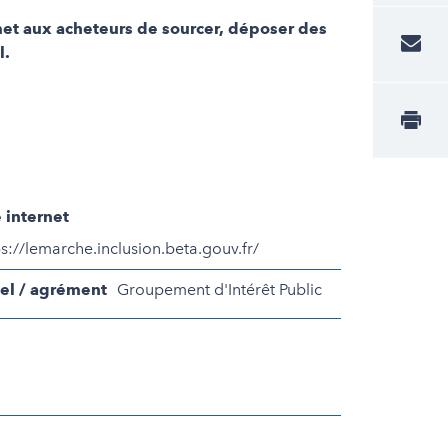
rmet aux acheteurs de sourcer, déposer des
l.
e internet
ps://lemarche.inclusion.beta.gouv.fr/
el / agrément
Groupement d'Intérêt Public