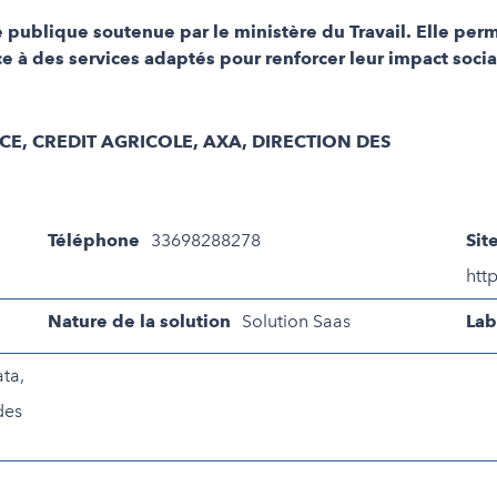
e publique soutenue par le ministère du Travail. Elle pe
âce à des services adaptés pour renforcer leur impact socia
PCE, CREDIT AGRICOLE, AXA, DIRECTION DES
Téléphone
33698288278
Sit
htt
Nature de la solution
Solution Saas
Lab
ata,
des