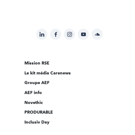
LinkedIn
Facebook
Instagram
YouTube
Soundcloud
Suivez-
nous
sur:
Mission RSE
Le kit média Carenews
Groupe AEF
AEF info
Novethic
PRODURABLE
Inclusiv Day