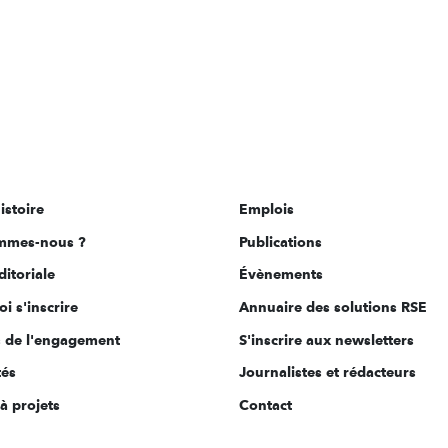
istoire
Emplois
mmes-nous ?
Publications
ditoriale
Évènements
i s'inscrire
Annuaire des solutions RSE
s de l'engagement
S'inscrire aux newsletters
tés
Journalistes et rédacteurs
à projets
Contact