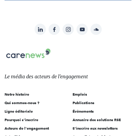
LinkedIn
Facebook
Instagram
YouTube
Soundcloud
Suivez-
nous
Carenews,
sur:
Le
média
des
Le média
des acteurs
de l'engagement
acteurs
de
Notre histoire
Emplois
l'engagement
Qui sommes-nous ?
Publications
Ligne éditoriale
Évènements
Pourquoi s'inscrire
Annuaire des solutions RSE
Acteurs de l'engagement
S'inscrire aux newsletters