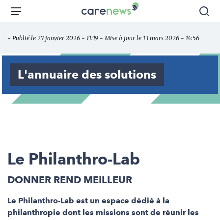
Aller
Carenews,
Menu
Rec
au
Le
contenu
média
- Publié le 27 janvier 2026 - 11:19 - Mise à jour le 13 mars 2026 - 14:56
principal
des
acteurs
de
L'annuaire des solutions
l'engagement
Le Philanthro-Lab
DONNER REND MEILLEUR
Le Philanthro-Lab est un espace dédié à la
philanthropie dont les missions sont de réunir les