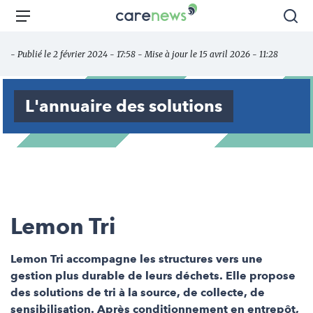
Aller
Carenews,
Menu
Rec
au
Le
contenu
média
- Publié le 2 février 2024 - 17:58 - Mise à jour le 15 avril 2026 - 11:28
principal
des
acteurs
de
L'annuaire des solutions
l'engagement
Lemon Tri
Lemon Tri accompagne les structures vers une
gestion plus durable de leurs déchets. Elle propose
des solutions de tri à la source, de collecte, de
sensibilisation. Après conditionnement en entrepôt,