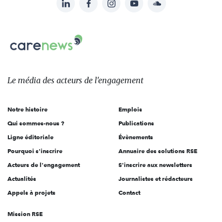
Suivez-
nous
Carenews,
sur:
Le
média
des
Le média
des acteurs
de l'engagement
acteurs
de
Notre histoire
Emplois
l'engagement
Qui sommes-nous ?
Publications
Ligne éditoriale
Évènements
Pourquoi s'inscrire
Annuaire des solutions RSE
Acteurs de l'engagement
S'inscrire aux newsletters
Actualités
Journalistes et rédacteurs
Appels à projets
Contact
Mission RSE