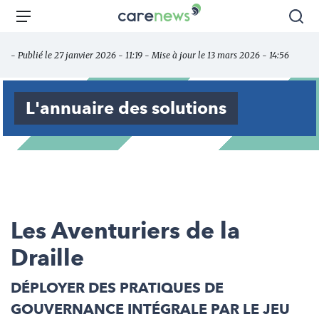
Aller
Carenews,
Menu
Rec
au
Le
contenu
média
- Publié le 27 janvier 2026 - 11:19 - Mise à jour le 13 mars 2026 - 14:56
principal
des
acteurs
de
L'annuaire des solutions
l'engagement
Les Aventuriers de la
Draille
DÉPLOYER DES PRATIQUES DE
GOUVERNANCE INTÉGRALE PAR LE JEU