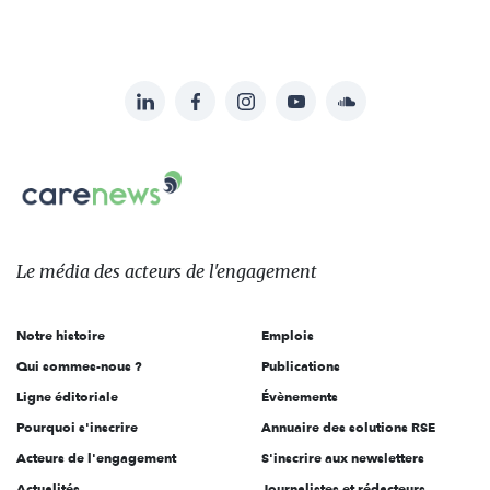
LinkedIn
Facebook
Instagram
YouTube
Soundcloud
Suivez-
nous
Carenews,
sur:
Le
média
des
Le média
des acteurs
de l'engagement
acteurs
de
Notre histoire
Emplois
l'engagement
Qui sommes-nous ?
Publications
Ligne éditoriale
Évènements
Pourquoi s'inscrire
Annuaire des solutions RSE
Acteurs de l'engagement
S'inscrire aux newsletters
Actualités
Journalistes et rédacteurs