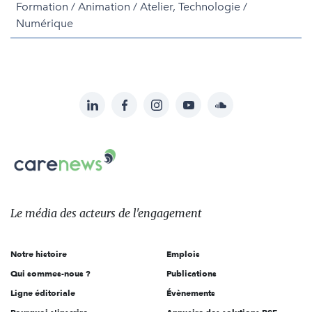
Formation / Animation / Atelier, Technologie /
Numérique
LinkedIn
Facebook
Instagram
YouTube
Soundcloud
Suivez-
nous
Carenews,
sur:
Le
média
des
Le média
des acteurs
de l'engagement
acteurs
de
Notre histoire
Emplois
l'engagement
Qui sommes-nous ?
Publications
Ligne éditoriale
Évènements