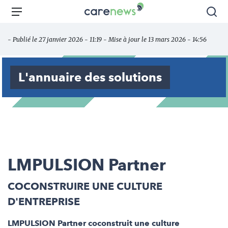
Aller
Carenews,
Menu
Rec
au
Le
contenu
média
- Publié le 27 janvier 2026 - 11:19 - Mise à jour le 13 mars 2026 - 14:56
principal
des
acteurs
de
L'annuaire des solutions
l'engagement
LMPULSION Partner
COCONSTRUIRE UNE CULTURE
D'ENTREPRISE
LMPULSION Partner coconstruit une culture