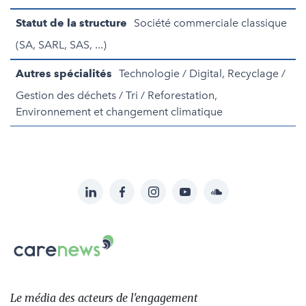
Statut de la structure
Société commerciale classique
(SA, SARL, SAS, ...)
Autres spécialités
Technologie / Digital, Recyclage /
Gestion des déchets / Tri / Reforestation,
Environnement et changement climatique
LinkedIn
Facebook
Instagram
YouTube
Soundcloud
Suivez-
nous
Carenews,
sur:
Le
média
des
Le média
des acteurs
de l'engagement