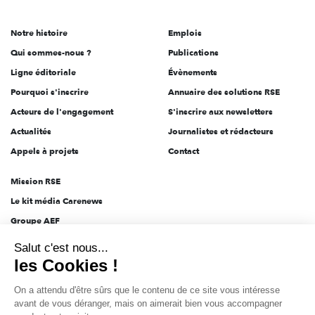
acteurs
de
Notre histoire
Emplois
l'engagement
Qui sommes-nous ?
Publications
Ligne éditoriale
Évènements
Pourquoi s'inscrire
Annuaire des solutions RSE
Acteurs de l'engagement
S'inscrire aux newsletters
Actualités
Journalistes et rédacteurs
Appels à projets
Contact
Mission RSE
Le kit média Carenews
Groupe AEF
AEF info
Salut c'est nous...
Novethic
les Cookies !
PRODURABLE
On a attendu d'être sûrs que le contenu de ce site vous intéresse
Inclusiv Day
avant de vous déranger, mais on aimerait bien vous accompagner