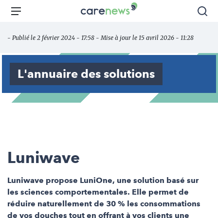
Aller
Carenews,
Menu
Rec
au
Le
contenu
média
- Publié le 2 février 2024 - 17:58 - Mise à jour le 15 avril 2026 - 11:28
principal
des
acteurs
de
L'annuaire des solutions
l'engagement
Luniwave
Luniwave propose LuniOne, une solution basé sur
les sciences comportementales. Elle permet de
réduire naturellement de 30 % les consommations
de vos douches tout en offrant à vos clients une