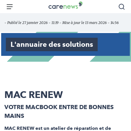
Aller
Carenews,
Menu
Rec
au
Le
contenu
média
- Publié le 27 janvier 2026 - 11:19 - Mise à jour le 13 mars 2026 - 14:56
principal
des
acteurs
de
L'annuaire des solutions
l'engagement
MAC RENEW
VOTRE MACBOOK ENTRE DE BONNES
MAINS
MAC RENEW est un atelier de réparation et de