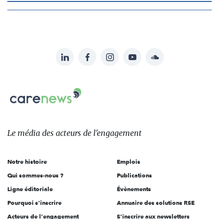
LinkedIn
Facebook
Instagram
YouTube
Soundcloud
Suivez-
nous
Carenews,
sur:
Le
média
des
Le média
des acteurs
de l'engagement
acteurs
de
Notre histoire
Emplois
l'engagement
Qui sommes-nous ?
Publications
Ligne éditoriale
Évènements
Pourquoi s'inscrire
Annuaire des solutions RSE
Acteurs de l'engagement
S'inscrire aux newsletters