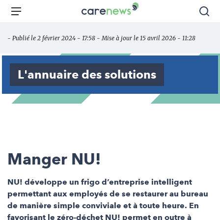
Aller
Carenews,
Menu
Rec
au
Le
contenu
média
- Publié le 2 février 2024 - 17:58 - Mise à jour le 15 avril 2026 - 11:28
principal
des
acteurs
de
L'annuaire des solutions
l'engagement
Manger NU!
NU! développe un frigo d’entreprise intelligent
permettant aux employés de se restaurer au bureau
de manière simple conviviale et à toute heure. En
favorisant le zéro-déchet NU! permet en outre à