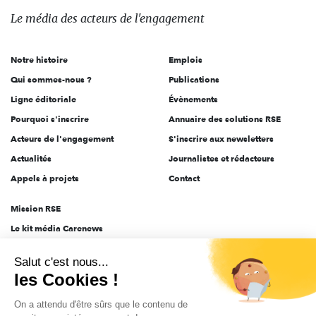
des
Le média
des acteurs
de l'engagement
acteurs
de
Notre histoire
Emplois
l'engagement
Qui sommes-nous ?
Publications
Ligne éditoriale
Évènements
Pourquoi s'inscrire
Annuaire des solutions RSE
Acteurs de l'engagement
S'inscrire aux newsletters
Actualités
Journalistes et rédacteurs
Appels à projets
Contact
Mission RSE
Le kit média Carenews
Groupe AEF
Salut c'est nous...
AEF info
les Cookies !
Novethic
On a attendu d'être sûrs que le contenu de
PRODURABLE