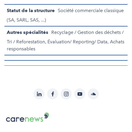
Statut de la structure
Société commerciale classique
(SA, SARL, SAS, ...)
Autres spécialités
Recyclage / Gestion des déchets /
Tri / Reforestation, Évaluation/ Reporting/ Data, Achats
responsables
LinkedIn
Facebook
Instagram
YouTube
Soundcloud
Suivez-
nous
Carenews,
sur:
Le
média