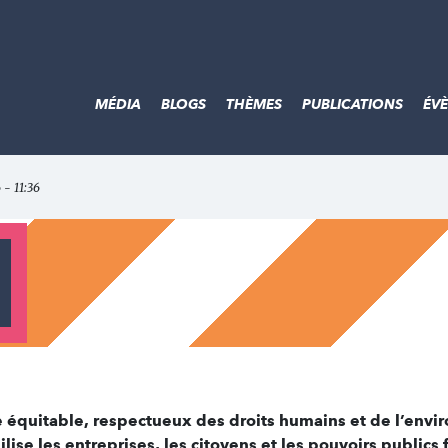
MÉDIA
BLOGS
THÈMES
PUBLICATIONS
ÉV
 - 11:36
quitable, respectueux des droits humains et de l’envir
se les entreprises, les citoyens et les pouvoirs publics 