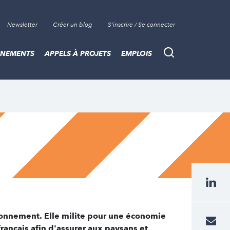
Newsletter
Créer un blog
S'inscrire / Se connecter
ÈNEMENTS
APPELS À PROJETS
EMPLOIS
Recherche
onnement. Elle milite pour une économie
français afin d'assurer aux paysans et