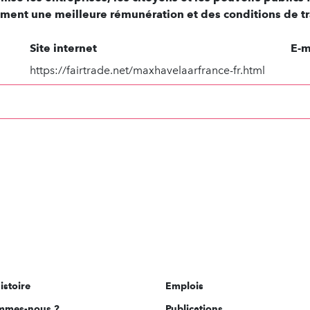
ement une meilleure rémunération et des conditions de tr
Site internet
E-m
https://fairtrade.net/maxhavelaarfrance-fr.html
istoire
Emplois
mmes-nous ?
Publications