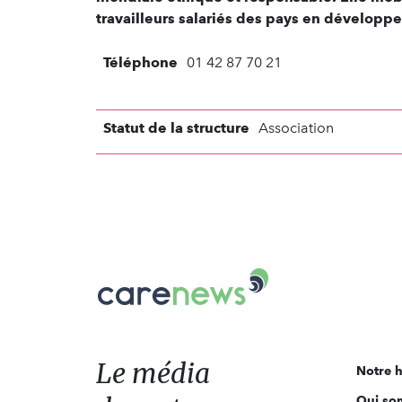
travailleurs salariés des pays en développ
Téléphone
01 42 87 70 21
Statut de la structure
Association
Carenews,
Le
média
des
acteurs
Le média
Notre h
de
Qui so