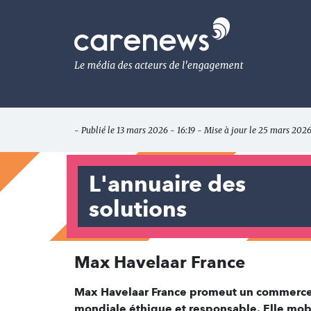
Aller
au
Carenews,
contenu
Le
principal
média
des
acteurs
de
l'engagement
- Publié le 13 mars 2026 - 16:19 - Mise à jour le 25 mars 2026
L'annuaire des
solutions
Max Havelaar France
Max Havelaar France promeut un commerce é
mondiale éthique et responsable. Elle mobili