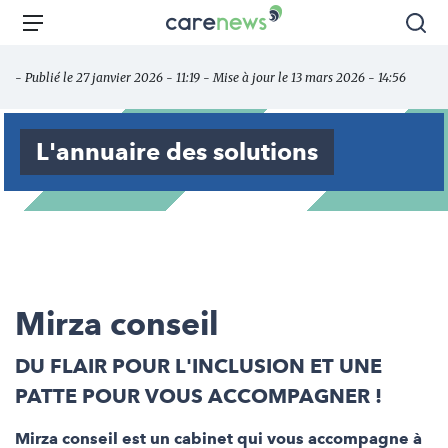
Aller
Carenews,
Menu
Rec
au
Le
contenu
média
- Publié le 27 janvier 2026 - 11:19 - Mise à jour le 13 mars 2026 - 14:56
principal
des
acteurs
de
L'annuaire des solutions
l'engagement
Mirza conseil
DU FLAIR POUR L'INCLUSION ET UNE
PATTE POUR VOUS ACCOMPAGNER !
Mirza conseil est un cabinet qui vous accompagne à