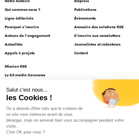
Notre histoire
Emplois
l'engagement
Qui sommes-nous ?
Publications
Ligne éditoriale
Évènements
Pourquoi s'inscrire
Annuaire des solutions RSE
Acteurs de l'engagement
S'inscrire aux newsletters
Actualités
Journalistes et rédacteurs
Appels à projets
Contact
Mission RSE
Le kit média Carenews
Groupe AEF
Salut c'est nous...
AEF info
les Cookies !
Novethic
On a attendu d'être sûrs que le contenu de
PRODURABLE
ce site vous intéresse avant de vous
Inclusiv Day
déranger, mais on aimerait bien vous accompagner pendant votre
visite...
C'est OK pour vous ?