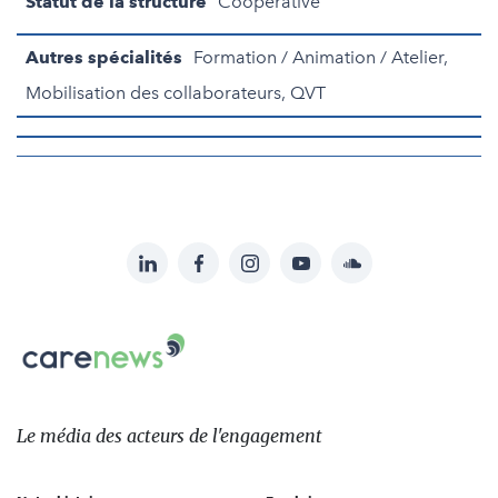
Statut de la structure
Coopérative
Autres spécialités
Formation / Animation / Atelier,
Mobilisation des collaborateurs, QVT
LinkedIn
Facebook
Instagram
YouTube
Soundcloud
Suivez-
nous
Carenews,
sur:
Le
média
des
Le média
des acteurs
de l'engagement
acteurs
de