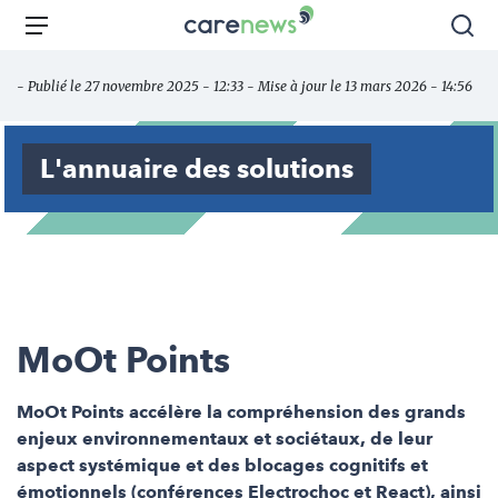
Aller
Carenews,
Menu
Rec
au
Le
contenu
média
- Publié le 27 novembre 2025 - 12:33 - Mise à jour le 13 mars 2026 - 14:56
principal
des
acteurs
de
L'annuaire des solutions
l'engagement
MoOt Points
MoOt Points accélère la compréhension des grands
enjeux environnementaux et sociétaux, de leur
aspect systémique et des blocages cognitifs et
émotionnels (conférences Electrochoc et React), ainsi