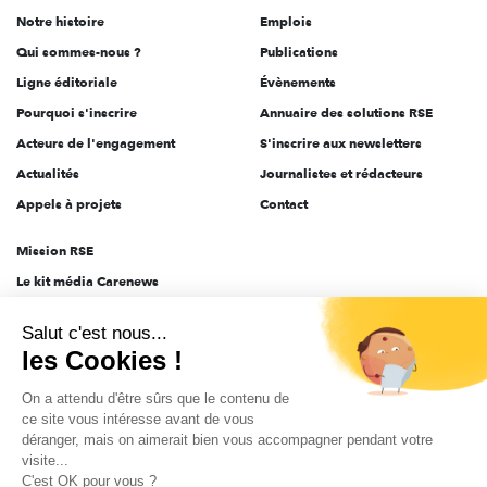
de
Notre histoire
Emplois
l'engagement
Qui sommes-nous ?
Publications
Ligne éditoriale
Évènements
Pourquoi s'inscrire
Annuaire des solutions RSE
Acteurs de l'engagement
S'inscrire aux newsletters
Actualités
Journalistes et rédacteurs
Appels à projets
Contact
Mission RSE
Le kit média Carenews
Groupe AEF
Salut c'est nous...
AEF info
les Cookies !
Novethic
On a attendu d'être sûrs que le contenu de
PRODURABLE
ce site vous intéresse avant de vous
Inclusiv Day
déranger, mais on aimerait bien vous accompagner pendant votre
visite...
C'est OK pour vous ?