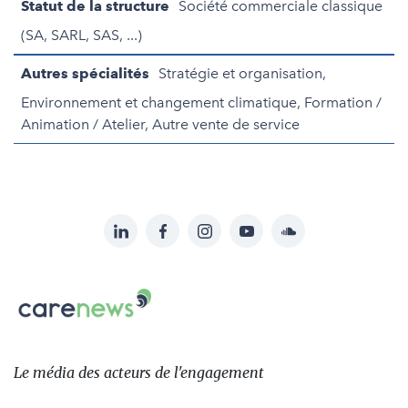
Statut de la structure
Société commerciale classique
(SA, SARL, SAS, ...)
Autres spécialités
Stratégie et organisation,
Environnement et changement climatique, Formation /
Animation / Atelier, Autre vente de service
LinkedIn
Facebook
Instagram
YouTube
Soundcloud
Suivez-
nous
Carenews,
sur:
Le
média
des
Le média
des acteurs
de l'engagement
acteurs