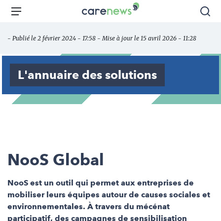
Aller
Carenews,
Menu
Rec
au
Le
contenu
média
- Publié le 2 février 2024 - 17:58 - Mise à jour le 15 avril 2026 - 11:28
principal
des
acteurs
de
L'annuaire des solutions
l'engagement
NooS Global
NooS est un outil qui permet aux entreprises de
mobiliser leurs équipes autour de causes sociales et
environnementales. À travers du mécénat
participatif, des campagnes de sensibilisation