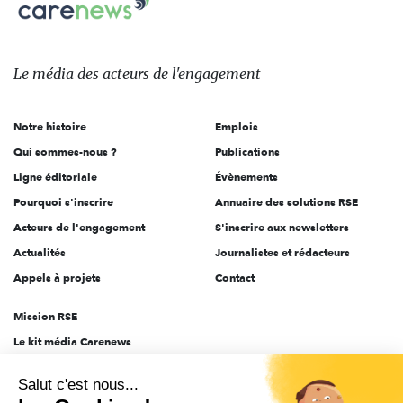
Carenews,
sur:
Le
média
des
Le média
des acteurs
de l'engagement
acteurs
de
Notre histoire
Emplois
l'engagement
Qui sommes-nous ?
Publications
Ligne éditoriale
Évènements
Pourquoi s'inscrire
Annuaire des solutions RSE
Acteurs de l'engagement
S'inscrire aux newsletters
Actualités
Journalistes et rédacteurs
Appels à projets
Contact
Mission RSE
Le kit média Carenews
Groupe AEF
Salut c'est nous...
AEF info