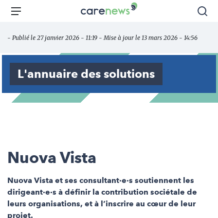
Aller
Carenews,
Menu
Rec
au
Le
contenu
média
- Publié le 27 janvier 2026 - 11:19 - Mise à jour le 13 mars 2026 - 14:56
principal
des
acteurs
de
L'annuaire des solutions
l'engagement
Nuova Vista
Nuova Vista et ses consultant·e·s soutiennent les
dirigeant·e·s à définir la contribution sociétale de
leurs organisations, et à l’inscrire au cœur de leur
projet.