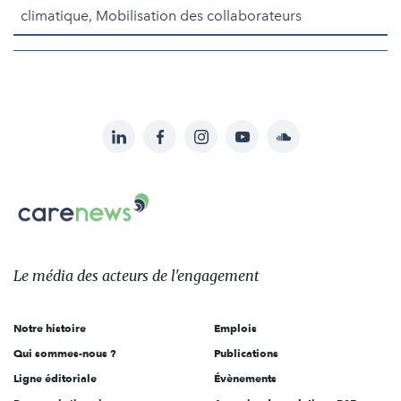
climatique, Mobilisation des collaborateurs
LinkedIn
Facebook
Instagram
YouTube
Soundcloud
Suivez-
nous
Carenews,
sur:
Le
média
des
Le média
des acteurs
de l'engagement
acteurs
de
Notre histoire
Emplois
l'engagement
Qui sommes-nous ?
Publications
Ligne éditoriale
Évènements