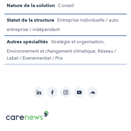
Nature de la solution
Conseil
Statut de la structure
Entreprise individuelle / auto
entreprise / indépendant
Autres spécialités
Stratégie et organisation,
Environnement et changement climatique, Réseau /
Label / Evenementiel / Prix
LinkedIn
Facebook
Instagram
YouTube
Soundcloud
Suivez-
nous
Carenews,
sur:
Le
média