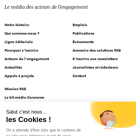
des
Le média
des acteurs
de l'engagement
acteurs
de
Notre histoire
Emplois
l'engagement
Qui sommes-nous ?
Publications
Ligne éditoriale
Évènements
Pourquoi s'inscrire
Annuaire des solutions RSE
Acteurs de l'engagement
S'inscrire aux newsletters
Actualités
Journalistes et rédacteurs
Appels à projets
Contact
Mission RSE
Le kit média Carenews
Groupe AEF
Salut c'est nous...
AEF info
les Cookies !
Novethic
On a attendu d'être sûrs que le contenu de
PRODURABLE
ce site vous intéresse avant de vous