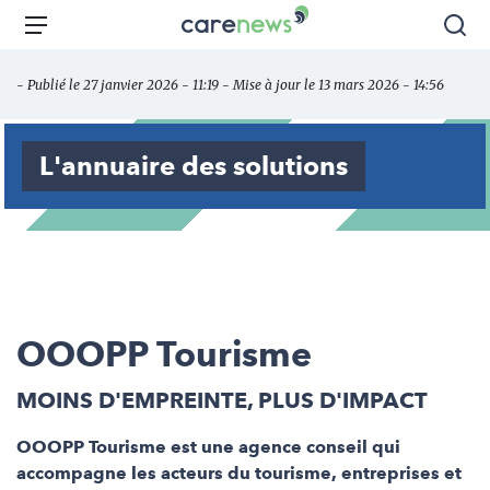
Aller
Carenews,
Menu
Rec
au
Le
contenu
média
- Publié le 27 janvier 2026 - 11:19 - Mise à jour le 13 mars 2026 - 14:56
principal
des
acteurs
de
L'annuaire des solutions
l'engagement
OOOPP Tourisme
MOINS D'EMPREINTE, PLUS D'IMPACT
OOOPP Tourisme est une agence conseil qui
accompagne les acteurs du tourisme, entreprises et