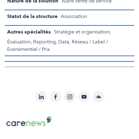
Nature de la solution
Autre vente de service
Statut de la structure
Association
Autres spécialités
Stratégie et organisation,
Évaluation, Reporting, Data, Réseau / Label /
Evenementiel / Prix
LinkedIn
Facebook
Instagram
YouTube
Soundcloud
Suivez-
nous
Carenews,
sur:
Le
média