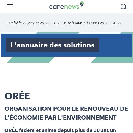
Aller
Carenews,
Menu
Rec
au
Le
contenu
média
- Publié le 27 janvier 2026 - 11:19 - Mise à jour le 13 mars 2026 - 14:56
principal
des
acteurs
de
L'annuaire des solutions
l'engagement
ORÉE
ORGANISATION POUR LE RENOUVEAU DE
L'ÉCONOMIE PAR L'ENVIRONNEMENT
ORÉE fédère et anime depuis plus de 30 ans un