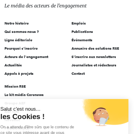
des
Le média
des acteurs
de l'engagement
acteurs
de
Notre histoire
Emplois
l'engagement
Qui sommes-nous ?
Publications
Ligne éditoriale
Évènements
Pourquoi s'inscrire
Annuaire des solutions RSE
Acteurs de l'engagement
S'inscrire aux newsletters
Actualités
Journalistes et rédacteurs
Appels à projets
Contact
Mission RSE
Le kit média Carenews
Groupe AEF
Salut c'est nous...
AEF info
les Cookies !
Novethic
On a attendu d'être sûrs que le contenu de
PRODURABLE
ce site vous intéresse avant de vous