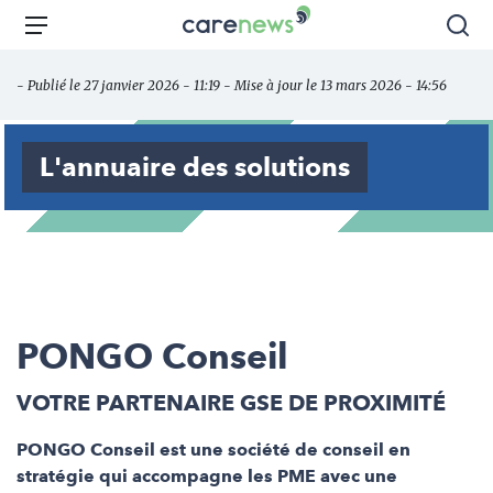
Aller
Carenews,
Menu
Rec
au
Le
contenu
média
- Publié le 27 janvier 2026 - 11:19 - Mise à jour le 13 mars 2026 - 14:56
principal
des
acteurs
de
L'annuaire des solutions
l'engagement
PONGO Conseil
VOTRE PARTENAIRE GSE DE PROXIMITÉ
PONGO Conseil est une société de conseil en
stratégie qui accompagne les PME avec une