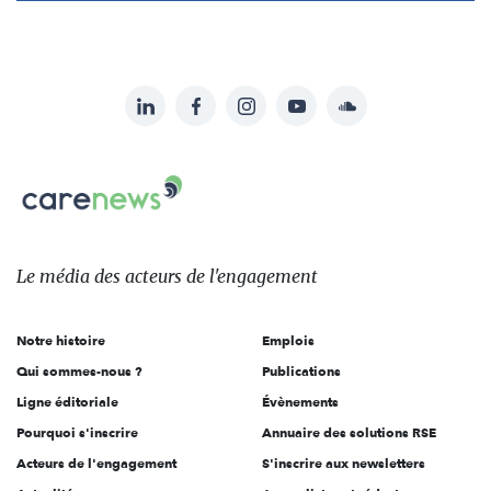
LinkedIn
Facebook
Instagram
YouTube
Soundcloud
Suivez-
nous
Carenews,
sur:
Le
média
des
Le média
des acteurs
de l'engagement
acteurs
de
Notre histoire
Emplois
l'engagement
Qui sommes-nous ?
Publications
Ligne éditoriale
Évènements
Pourquoi s'inscrire
Annuaire des solutions RSE
Acteurs de l'engagement
S'inscrire aux newsletters