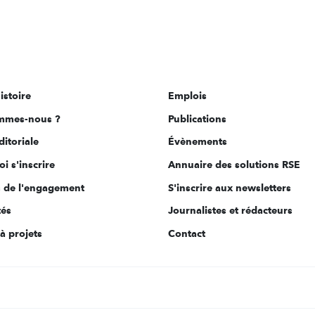
istoire
Emplois
mmes-nous ?
Publications
ditoriale
Évènements
i s'inscrire
Annuaire des solutions RSE
s de l'engagement
S'inscrire aux newsletters
tés
Journalistes et rédacteurs
à projets
Contact