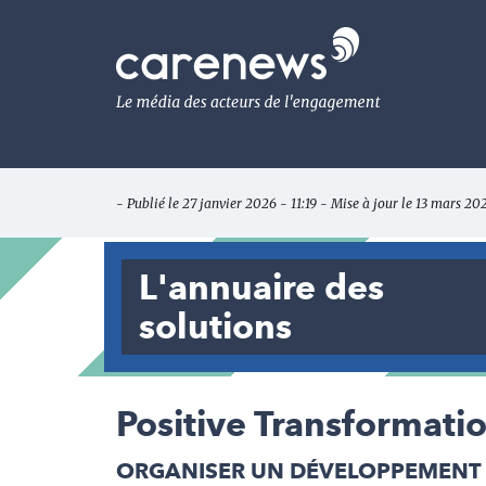
Aller
au
Carenews,
contenu
Le
principal
média
des
acteurs
de
l'engagement
- Publié le 27 janvier 2026 - 11:19 - Mise à jour le 13 mars 20
L'annuaire des
solutions
Positive Transformati
ORGANISER UN DÉVELOPPEMENT 