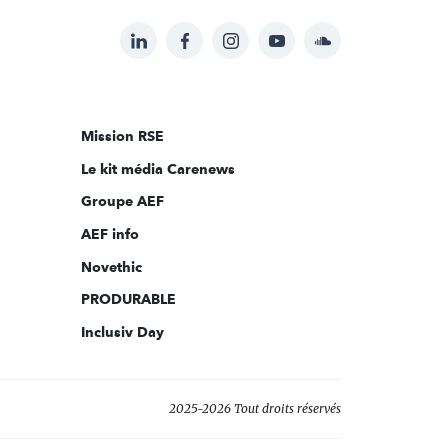
LinkedIn
Facebook
Instagram
YouTube
Soundcloud
Suivez-
nous
sur:
Mission RSE
Le kit média Carenews
Groupe AEF
AEF info
Novethic
PRODURABLE
Inclusiv Day
2025-2026 Tout droits réservés