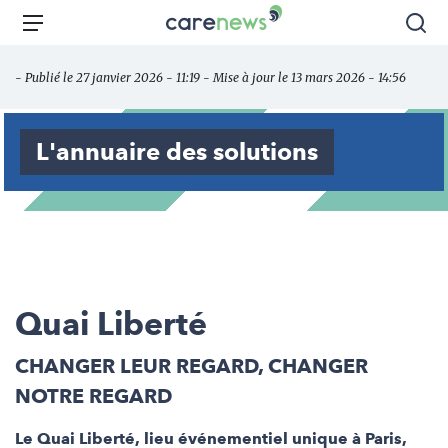
Aller
Carenews,
Menu
Rec
au
Le
contenu
média
- Publié le 27 janvier 2026 - 11:19 - Mise à jour le 13 mars 2026 - 14:56
principal
des
acteurs
de
L'annuaire des solutions
l'engagement
Quai Liberté
CHANGER LEUR REGARD, CHANGER
NOTRE REGARD
Le Quai Liberté, lieu événementiel unique à Paris,