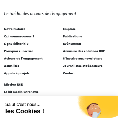
média
des
Le média
des acteurs
de l'engagement
acteurs
de
Notre histoire
Emplois
l'engagement
Qui sommes-nous ?
Publications
Ligne éditoriale
Évènements
Pourquoi s'inscrire
Annuaire des solutions RSE
Acteurs de l'engagement
S'inscrire aux newsletters
Actualités
Journalistes et rédacteurs
Appels à projets
Contact
Mission RSE
Le kit média Carenews
Groupe AEF
Salut c'est nous...
AEF info
les Cookies !
Novethic