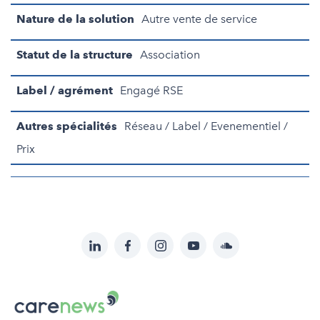
Nature de la solution
Autre vente de service
Statut de la structure
Association
Label / agrément
Engagé RSE
Autres spécialités
Réseau / Label / Evenementiel /
Prix
LinkedIn
Facebook
Instagram
YouTube
Soundcloud
Suivez-
nous
Carenews,
sur:
Le