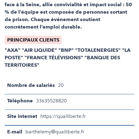
face à la Seine, allie convivialité et impact social : 50
% de l’équipe est composée de personnes sortant
de prison. Chaque événement soutient
concrètement l’emploi durable.
PRINCIPAUX CLIENTS
"AXA" "AIR LIQUIDE" "BNP" "TOTALENERGIES" "LA
POSTE" "FRANCE TÉLÉVISIONS" "BANQUE DES
TERRITOIRES"
Nombre de salariés
20
Téléphone
33635528820
Site internet
https://quailiberte.fr
E-mail
barthelemy@quailiberte.fr