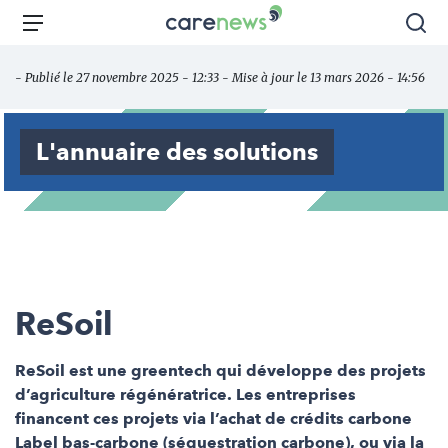
Aller
Carenews,
Menu
Rec
au
Le
contenu
média
- Publié le 27 novembre 2025 - 12:33 - Mise à jour le 13 mars 2026 - 14:56
principal
des
acteurs
de
L'annuaire des solutions
l'engagement
ReSoil
ReSoil est une greentech qui développe des projets
d’agriculture régénératrice. Les entreprises
financent ces projets via l’achat de crédits carbone
Label bas-carbone (séquestration carbone), ou via la