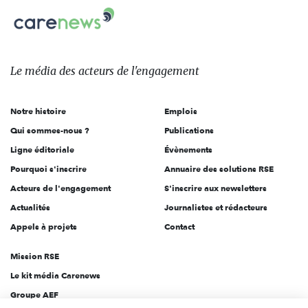
Carenews,
sur:
Le
média
des
Le média
des acteurs
de l'engagement
acteurs
de
Notre histoire
Emplois
l'engagement
Qui sommes-nous ?
Publications
Ligne éditoriale
Évènements
Pourquoi s'inscrire
Annuaire des solutions RSE
Acteurs de l'engagement
S'inscrire aux newsletters
Actualités
Journalistes et rédacteurs
Appels à projets
Contact
Mission RSE
Le kit média Carenews
Groupe AEF