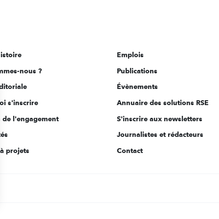
istoire
Emplois
mmes-nous ?
Publications
ditoriale
Évènements
i s'inscrire
Annuaire des solutions RSE
s de l'engagement
S'inscrire aux newsletters
tés
Journalistes et rédacteurs
à projets
Contact
s Options