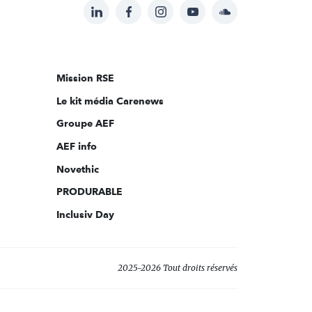
LinkedIn
Facebook
Instagram
YouTube
Soundcloud
Suivez-
nous
sur:
Mission RSE
Le kit média Carenews
Groupe AEF
AEF info
Novethic
PRODURABLE
Inclusiv Day
2025-2026 Tout droits réservés