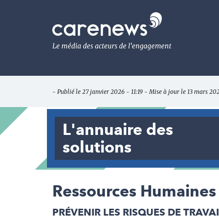
Aller
au
Carenews,
contenu
Le
principal
média
des
acteurs
de
l'engagement
- Publié le 27 janvier 2026 - 11:19 - Mise à jour le 13 mars 20
L'annuaire des
solutions
Ressources Humaines 
PRÉVENIR LES RISQUES DE TRAVA