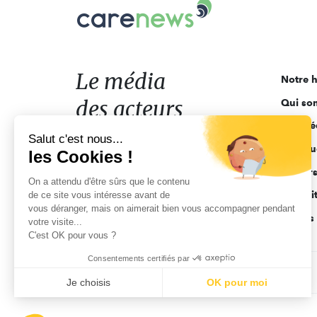
Carenews,
Le
média
des
acteurs
Le média
Notre h
de
des acteurs
Qui so
l'engagement
Ligne é
de l'engagement
Salut c'est nous...
Pourquo
les Cookies !
Acteur
On a attendu d'être sûrs que le contenu
Actuali
de ce site vous intéresse avant de
vous déranger, mais on aimerait bien vous accompagner pendant
Appels 
votre visite...
C'est OK pour vous ?
Consentements certifiés par
CGV
Données personnelles
Mentions légales
Je choisis
OK pour moi
Axeptio consent
Plateforme de Gestion du Consentement : Personnalisez vo