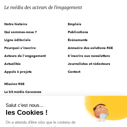
des
Le média
des acteurs
de l'engagement
acteurs
de
Notre histoire
Emplois
l'engagement
Qui sommes-nous ?
Publications
Ligne éditoriale
Évènements
Pourquoi s'inscrire
Annuaire des solutions RSE
Acteurs de l'engagement
S'inscrire aux newsletters
Actualités
Journalistes et rédacteurs
Appels à projets
Contact
Mission RSE
Le kit média Carenews
Groupe AEF
Salut c'est nous...
AEF info
les Cookies !
Novethic
On a attendu d'être sûrs que le contenu de
PRODURABLE