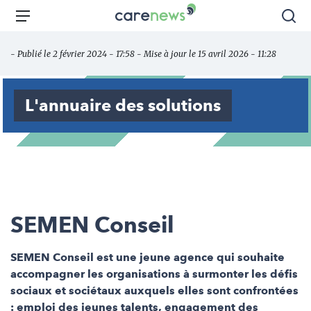
Aller
Carenews,
Menu
Rec
au
Le
contenu
média
- Publié le 2 février 2024 - 17:58 - Mise à jour le 15 avril 2026 - 11:28
principal
des
acteurs
de
L'annuaire des solutions
l'engagement
SEMEN Conseil
SEMEN Conseil est une jeune agence qui souhaite
accompagner les organisations à surmonter les défis
sociaux et sociétaux auxquels elles sont confrontées
: emploi des jeunes talents, engagement des