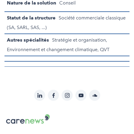
Nature de la solution
Conseil
Statut de la structure
Société commerciale classique
(SA, SARL, SAS, ...)
Autres spécialités
Stratégie et organisation,
Environnement et changement climatique, QVT
LinkedIn
Facebook
Instagram
YouTube
Soundcloud
Suivez-
nous
Carenews,
sur:
Le
média