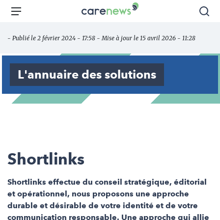
Aller
Carenews,
Menu
Rec
au
Le
contenu
média
- Publié le 2 février 2024 - 17:58 - Mise à jour le 15 avril 2026 - 11:28
principal
des
acteurs
de
L'annuaire des solutions
l'engagement
Shortlinks
Shortlinks effectue du conseil stratégique, éditorial
et opérationnel, nous proposons une approche
durable et désirable de votre identité et de votre
communication responsable. Une approche qui allie