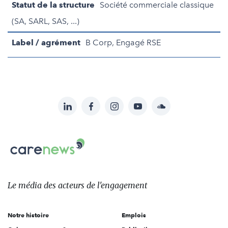
Statut de la structure
Société commerciale classique
(SA, SARL, SAS, ...)
Label / agrément
B Corp, Engagé RSE
LinkedIn
Facebook
Instagram
YouTube
Soundcloud
Suivez-
nous
Carenews,
sur:
Le
média
des
Le média
des acteurs
de l'engagement
acteurs
de
Notre histoire
Emplois
l'engagement