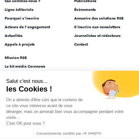
Qui sommes-nous ?
Publications
Ligne éditoriale
Évènements
Pourquoi s'inscrire
Annuaire des solutions RSE
Acteurs de l'engagement
S'inscrire aux newsletters
Actualités
Journalistes et rédacteurs
Appels à projets
Contact
Mission RSE
Le kit média Carenews
Groupe AEF
Salut c'est nous...
AEF info
les Cookies !
Novethic
On a attendu d'être sûrs que le contenu de
PRODURABLE
ce site vous intéresse avant de vous
Inclusiv Day
déranger, mais on aimerait bien vous accompagner pendant votre
visite...
C'est OK pour vous ?
CGV
Données personnelles
Mentions légales
2025-2026 Tout droits réservés
Consentements certifiés par