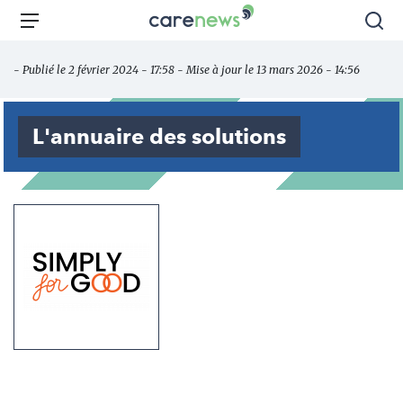
Aller
Carenews,
Menu
Rec
au
Le
contenu
média
- Publié le 2 février 2024 - 17:58 - Mise à jour le 13 mars 2026 - 14:56
principal
des
acteurs
de
L'annuaire des solutions
l'engagement