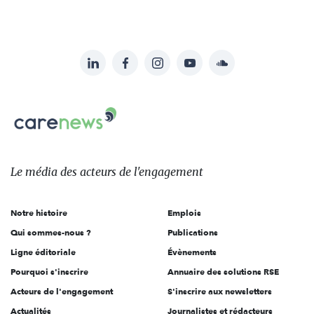
LinkedIn
Facebook
Instagram
YouTube
Soundcloud
Suivez-
nous
Carenews,
sur:
Le
média
des
Le média
des acteurs
de l'engagement
acteurs
de
Notre histoire
Emplois
l'engagement
Qui sommes-nous ?
Publications
Ligne éditoriale
Évènements
Pourquoi s'inscrire
Annuaire des solutions RSE
Acteurs de l'engagement
S'inscrire aux newsletters
Actualités
Journalistes et rédacteurs