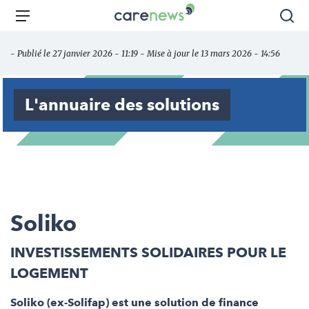
Aller
Carenews,
Menu
Rec
au
Le
contenu
média
- Publié le 27 janvier 2026 - 11:19 - Mise à jour le 13 mars 2026 - 14:56
principal
des
acteurs
de
L'annuaire des solutions
l'engagement
Soliko
INVESTISSEMENTS SOLIDAIRES POUR LE
LOGEMENT
Soliko (ex-Solifap) est une solution de finance