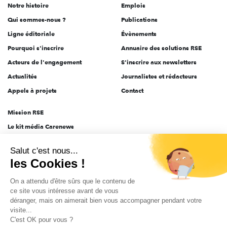
Notre histoire
Emplois
l'engagement
Qui sommes-nous ?
Publications
Ligne éditoriale
Évènements
Pourquoi s'inscrire
Annuaire des solutions RSE
Acteurs de l'engagement
S'inscrire aux newsletters
Actualités
Journalistes et rédacteurs
Appels à projets
Contact
Mission RSE
Le kit média Carenews
Groupe AEF
Salut c'est nous...
AEF info
les Cookies !
Novethic
On a attendu d'être sûrs que le contenu de
PRODURABLE
ce site vous intéresse avant de vous
Inclusiv Day
déranger, mais on aimerait bien vous accompagner pendant votre
visite...
C'est OK pour vous ?