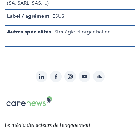
(SA, SARL, SAS, ...)
Label / agrément
ESUS
Autres spécialités
Stratégie et organisation
LinkedIn
Facebook
Instagram
YouTube
Soundcloud
Suivez-
nous
Carenews,
sur:
Le
média
des
Le média
des acteurs
de l'engagement
acteurs
de