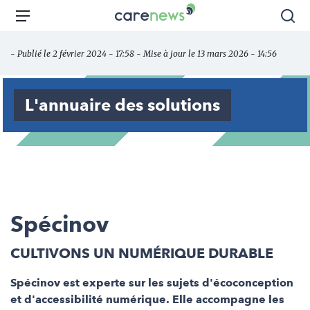
Aller
Carenews,
Menu
Rec
au
Le
contenu
média
- Publié le 2 février 2024 - 17:58 - Mise à jour le 13 mars 2026 - 14:56
principal
des
acteurs
de
L'annuaire des solutions
l'engagement
Spécinov
CULTIVONS UN NUMÉRIQUE DURABLE
Spécinov est experte sur les sujets d'écoconception
et d'accessibilité numérique. Elle accompagne les