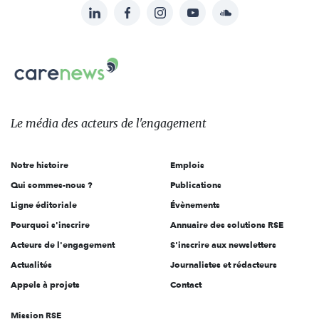
LinkedIn
Facebook
Instagram
YouTube
Soundcloud
Suivez-
nous
Carenews,
sur:
Le
média
des
Le média
des acteurs
de l'engagement
acteurs
de
Notre histoire
Emplois
l'engagement
Qui sommes-nous ?
Publications
Ligne éditoriale
Évènements
Pourquoi s'inscrire
Annuaire des solutions RSE
Acteurs de l'engagement
S'inscrire aux newsletters
Actualités
Journalistes et rédacteurs
Appels à projets
Contact
Mission RSE