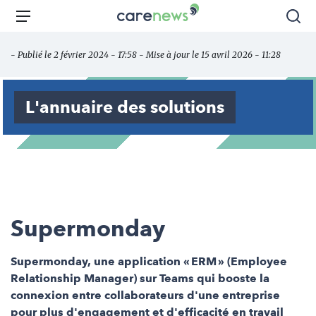
Aller
Carenews,
Menu
Rec
au
Le
contenu
média
- Publié le 2 février 2024 - 17:58 - Mise à jour le 15 avril 2026 - 11:28
principal
des
acteurs
de
L'annuaire des solutions
l'engagement
Supermonday
Supermonday, une application « ERM » (Employee
Relationship Manager) sur Teams qui booste la
connexion entre collaborateurs d'une entreprise
pour plus d'engagement et d'efficacité en travail