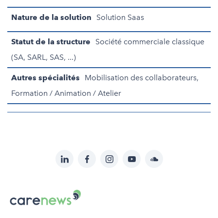
Nature de la solution
Solution Saas
Statut de la structure
Société commerciale classique
(SA, SARL, SAS, ...)
Autres spécialités
Mobilisation des collaborateurs,
Formation / Animation / Atelier
LinkedIn
Facebook
Instagram
YouTube
Soundcloud
Suivez-
nous
Carenews,
sur:
Le