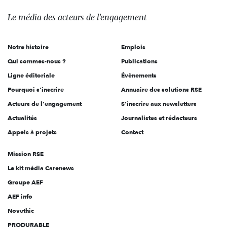
média
des
Le média
des acteurs
de l'engagement
acteurs
de
Notre histoire
Emplois
l'engagement
Qui sommes-nous ?
Publications
Ligne éditoriale
Évènements
Pourquoi s'inscrire
Annuaire des solutions RSE
Acteurs de l'engagement
S'inscrire aux newsletters
Actualités
Journalistes et rédacteurs
Appels à projets
Contact
Mission RSE
Le kit média Carenews
Groupe AEF
AEF info
Novethic
PRODURABLE