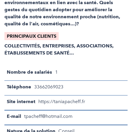
environnementaux en lien avec la santé. Quels
gestes du quotidien adopter pour améliorer la
qualité de notre environnement proche (nutrition,
qualité de l'air, cosmétiques...)?
PRINCIPAUX CLIENTS
COLLECTIVITÉS, ENTREPRISES, ASSOCIATIONS,
ÉTABLISSEMENTS DE SANTÉ...
Nombre de salariés
1
Téléphone
33662069023
Site internet
https://taniapacheff.fr
E-mail
tpacheff@hotmail.com
Nature de la solution
Conseil