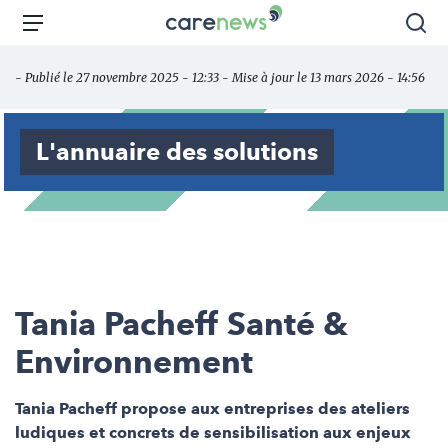
Aller
Carenews,
Menu
Rec
au
Le
contenu
média
- Publié le 27 novembre 2025 - 12:33 - Mise à jour le 13 mars 2026 - 14:56
principal
des
acteurs
de
L'annuaire des solutions
l'engagement
Tania Pacheff Santé &
Environnement
Tania Pacheff propose aux entreprises des ateliers
ludiques et concrets de sensibilisation aux enjeux