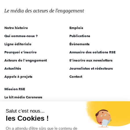
média
des
Le média
des acteurs
de l'engagement
acteurs
de
Notre histoire
Emplois
l'engagement
Qui sommes-nous ?
Publications
Ligne éditoriale
Évènements
Pourquoi s'inscrire
Annuaire des solutions RSE
Acteurs de l'engagement
S'inscrire aux newsletters
Actualités
Journalistes et rédacteurs
Appels à projets
Contact
Mission RSE
Le kit média Carenews
Groupe AEF
Salut c'est nous...
AEF info
les Cookies !
Novethic
On a attendu d'être sûrs que le contenu de
PRODURABLE