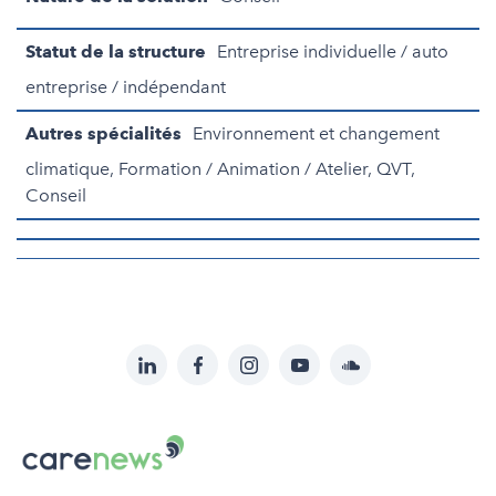
Statut de la structure
Entreprise individuelle / auto
entreprise / indépendant
Autres spécialités
Environnement et changement
climatique, Formation / Animation / Atelier, QVT,
Conseil
LinkedIn
Facebook
Instagram
YouTube
Soundcloud
Suivez-
nous
Carenews,
sur:
Le