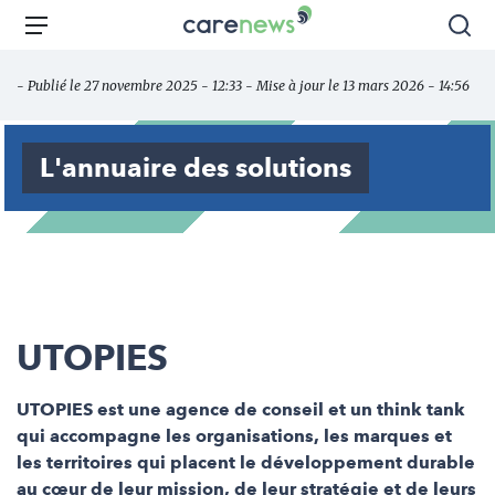
Aller
Carenews,
Menu
Rec
au
Le
contenu
média
- Publié le 27 novembre 2025 - 12:33 - Mise à jour le 13 mars 2026 - 14:56
principal
des
acteurs
de
L'annuaire des solutions
l'engagement
UTOPIES
UTOPIES est une agence de conseil et un think tank
qui accompagne les organisations, les marques et
les territoires qui placent le développement durable
au cœur de leur mission, de leur stratégie et de leurs