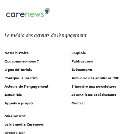
nous
Carenews,
sur:
Le
média
des
Le média
des acteurs
de l'engagement
acteurs
de
Notre histoire
Emplois
l'engagement
Qui sommes-nous ?
Publications
Ligne éditoriale
Évènements
Pourquoi s'inscrire
Annuaire des solutions RSE
Acteurs de l'engagement
S'inscrire aux newsletters
Actualités
Journalistes et rédacteurs
Appels à projets
Contact
Mission RSE
Le kit média Carenews
Groupe AEF