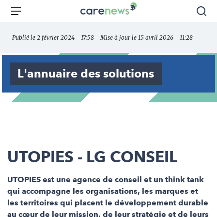
Aller
Carenews,
Menu
Rec
au
Le
contenu
média
- Publié le 2 février 2024 - 17:58 - Mise à jour le 15 avril 2026 - 11:28
principal
des
acteurs
de
L'annuaire des solutions
l'engagement
UTOPIES - LG CONSEIL
UTOPIES est une agence de conseil et un think tank
qui accompagne les organisations, les marques et
les territoires qui placent le développement durable
au cœur de leur mission, de leur stratégie et de leurs