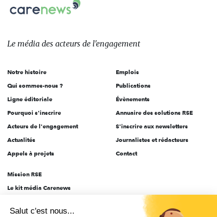
Carenews,
sur:
Le
média
des
Le média
des acteurs
de l'engagement
acteurs
de
Notre histoire
Emplois
l'engagement
Qui sommes-nous ?
Publications
Ligne éditoriale
Évènements
Pourquoi s'inscrire
Annuaire des solutions RSE
Acteurs de l'engagement
S'inscrire aux newsletters
Actualités
Journalistes et rédacteurs
Appels à projets
Contact
Mission RSE
Le kit média Carenews
Groupe AEF
Salut c'est nous...
AEF info