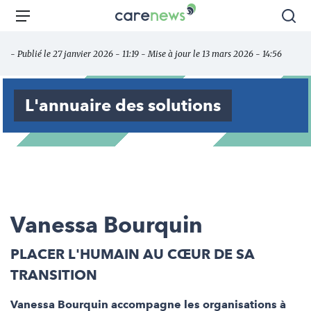
Aller
Carenews,
Menu
Rec
au
Le
contenu
média
- Publié le 27 janvier 2026 - 11:19 - Mise à jour le 13 mars 2026 - 14:56
principal
des
acteurs
de
L'annuaire des solutions
l'engagement
Vanessa Bourquin
PLACER L'HUMAIN AU CŒUR DE SA
TRANSITION
Vanessa Bourquin accompagne les organisations à