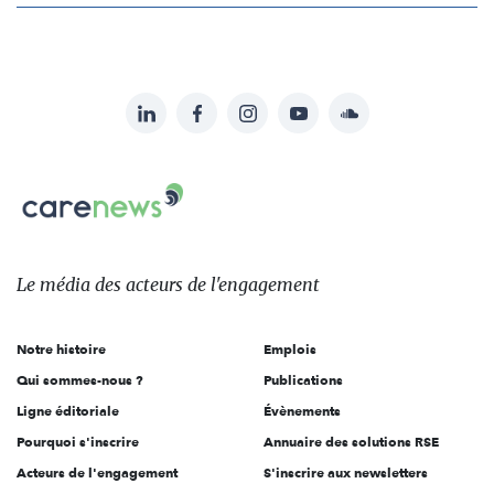
LinkedIn
Facebook
Instagram
YouTube
Soundcloud
Suivez-
nous
Carenews,
sur:
Le
média
des
Le média
des acteurs
de l'engagement
acteurs
de
Notre histoire
Emplois
l'engagement
Qui sommes-nous ?
Publications
Ligne éditoriale
Évènements
Pourquoi s'inscrire
Annuaire des solutions RSE
Acteurs de l'engagement
S'inscrire aux newsletters