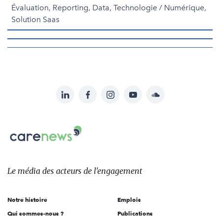
Évaluation, Reporting, Data, Technologie / Numérique,
Solution Saas
LinkedIn
Facebook
Instagram
YouTube
Soundcloud
Suivez-
nous
Carenews,
sur:
Le
média
des
Le média
des acteurs
de l'engagement
acteurs
de
Notre histoire
Emplois
l'engagement
Qui sommes-nous ?
Publications