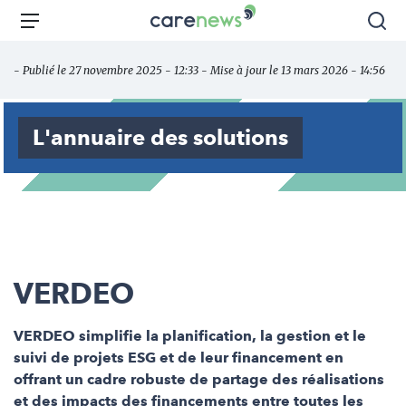
Aller
Carenews,
Menu
Rec
au
Le
contenu
média
- Publié le 27 novembre 2025 - 12:33 - Mise à jour le 13 mars 2026 - 14:56
principal
des
acteurs
de
L'annuaire des solutions
l'engagement
VERDEO
VERDEO simplifie la planification, la gestion et le
suivi de projets ESG et de leur financement en
offrant un cadre robuste de partage des réalisations
et des impacts des financements entre toutes les