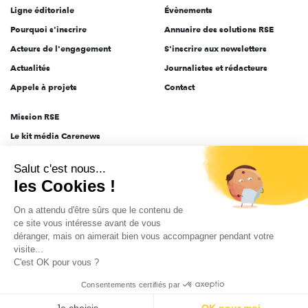
Ligne éditoriale
Évènements
Pourquoi s'inscrire
Annuaire des solutions RSE
Acteurs de l'engagement
S'inscrire aux newsletters
Actualités
Journalistes et rédacteurs
Appels à projets
Contact
Mission RSE
Le kit média Carenews
Groupe AEF
Salut c'est nous...
AEF info
les Cookies !
Novethic
On a attendu d'être sûrs que le contenu de
PRODURABLE
ce site vous intéresse avant de vous
Inclusiv Day
déranger, mais on aimerait bien vous accompagner pendant votre
visite...
C'est OK pour vous ?
CGV
Données personnelles
Mentions légales
2025-2026 Tout droits réservés
Consentements certifiés par