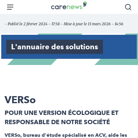
Aller
Carenews,
Menu
Rec
au
Le
contenu
média
- Publié le 2 février 2024 - 17:58 - Mise à jour le 13 mars 2026 - 14:56
principal
des
acteurs
de
L'annuaire des solutions
l'engagement
VERSo
POUR UNE VERSION ÉCOLOGIQUE ET
RESPONSABLE DE NOTRE SOCIÉTÉ
VERSo, bureau d'étude spécialisé en ACV, aide les