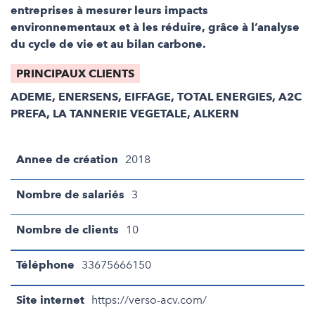
entreprises à mesurer leurs impacts
environnementaux et à les réduire, grâce à l’analyse
du cycle de vie et au bilan carbone.
PRINCIPAUX CLIENTS
ADEME, ENERSENS, EIFFAGE, TOTAL ENERGIES, A2C
PREFA, LA TANNERIE VEGETALE, ALKERN
Annee de création
2018
Nombre de salariés
3
Nombre de clients
10
Téléphone
33675666150
Site internet
https://verso-acv.com/