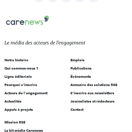
nous
Carenews,
sur:
Le
média
des
Le média
des acteurs
de l'engagement
acteurs
de
Notre histoire
Emplois
l'engagement
Qui sommes-nous ?
Publications
Ligne éditoriale
Évènements
Pourquoi s'inscrire
Annuaire des solutions RSE
Acteurs de l'engagement
S'inscrire aux newsletters
Actualités
Journalistes et rédacteurs
Appels à projets
Contact
Mission RSE
Le kit média Carenews