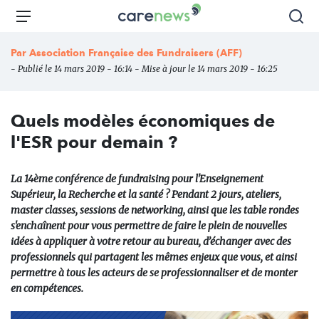
Aller
Carenews,
Menu
Rec
au
Le
contenu
média
Par
Association Française des Fundraisers (AFF)
principal
des
- Publié le 14 mars 2019 - 16:14 - Mise à jour le 14 mars 2019 - 16:25
acteurs
de
l'engagement
Quels modèles économiques de
l'ESR pour demain ?
La 14ème conférence de fundraising pour l'Enseignement
Supérieur, la Recherche et la santé ? Pendant 2 jours, ateliers,
master classes, sessions de networking, ainsi que les table rondes
s'enchaînent pour vous permettre de faire le plein de nouvelles
idées à appliquer à votre retour au bureau, d’échanger avec des
professionnels qui partagent les mêmes enjeux que vous, et ainsi
permettre à tous les acteurs de se professionnaliser et de monter
en compétences.