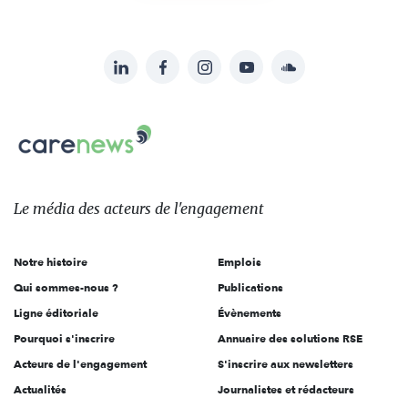
LinkedIn
Facebook
Instagram
YouTube
Soundcloud
Suivez-
nous
Carenews,
sur:
Le
média
des
Le média
des acteurs
de l'engagement
acteurs
de
Notre histoire
Emplois
l'engagement
Qui sommes-nous ?
Publications
Ligne éditoriale
Évènements
Pourquoi s'inscrire
Annuaire des solutions RSE
Acteurs de l'engagement
S'inscrire aux newsletters
Actualités
Journalistes et rédacteurs