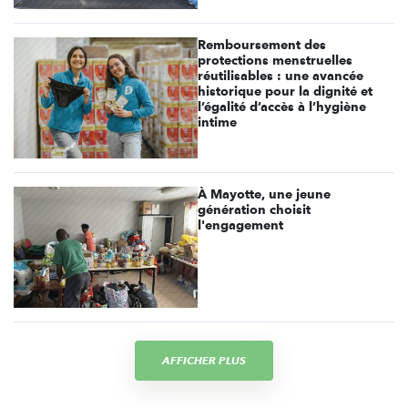
Remboursement des
protections menstruelles
réutilisables : une avancée
historique pour la dignité et
l’égalité d’accès à l’hygiène
intime
À Mayotte, une jeune
génération choisit
l'engagement
AFFICHER PLUS